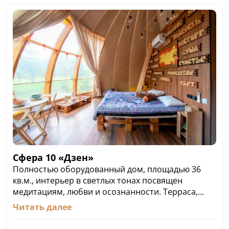
Сфера 10 «Дзен»
Полностью оборудованный дом, площадью 36
кв.м., интерьер в светлых тонах посвящен
медитациям, любви и осознанности. Терраса,
площадью 100 кв.м. и собственной мангальной
Читать далее
зоной с навесом. Банный чан расположен в 15
метрах от сфера, оплачивается отдельно. Из