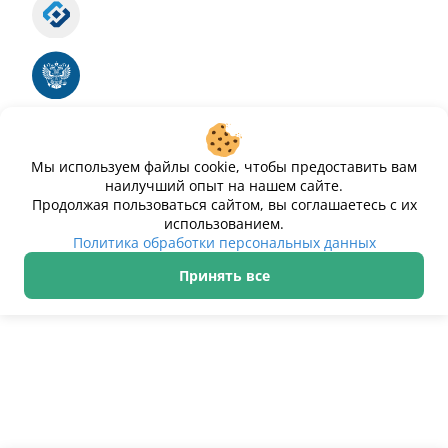
Роскомнадзор
Номер свидетельства ЭЛ № ФС 77 - 88575
Единый реестр российских программ для
электронных вычислительных машин и баз
данных
Свидетельство № 2025612293 «Чистопар»
Мы используем файлы cookie, чтобы предоставить вам
наилучший опыт на нашем сайте.
Продолжая пользоваться сайтом, вы соглашаетесь с их
использованием.
Политика обработки персональных данных
Принять все
ИП Дурманов Дмитрий Юрьевич ИНН 233000143489
Политика обработки персональных данных
© 2021–2026 Чистопар