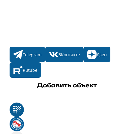
Номинации
Участникам
Итоги 2025
Конкурсы
Мы в соц. сетях
Telegram
ВКонтакте
Дзен
Rutube
Добавить объект
Реестр российского программного обеспечения
Российский союз туриндустрии