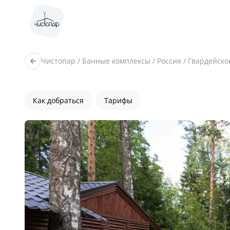
Чистопар
/
Банные комплексы
/
Россия
/
Гвардейско
Как добраться
Тарифы