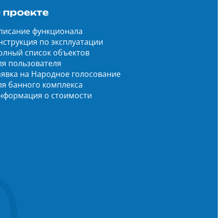
 проекте
писание функционала
нструкция по эксплуатации
олный список объектов
ля пользователя
аявка на Народное голосование
ля банного комплекса
нформация о стоимости