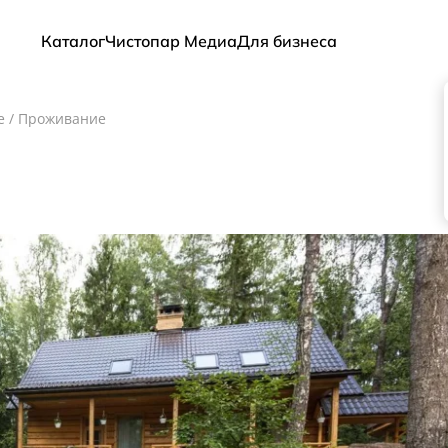
Каталог
Чистопар Медиа
Для бизнеса
е
/
Проживание