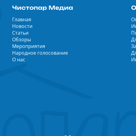
Чистопар Медиа
О
Главная
О
Новости
И
Статьи
П
Обзоры
Д
Мероприятия
З
Народное голосование
Д
О нас
И