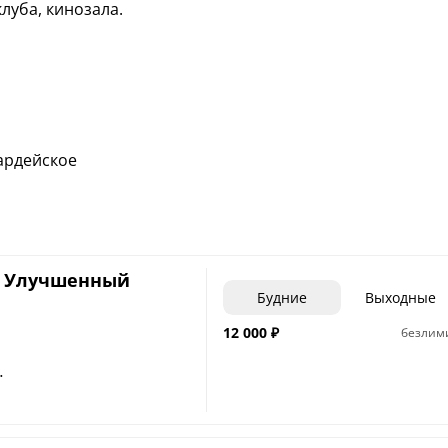
клуба, кинозала.
вардейское
т Улучшенный
Будние
Выходные
12 000
₽
безлим
за сутки проживания за