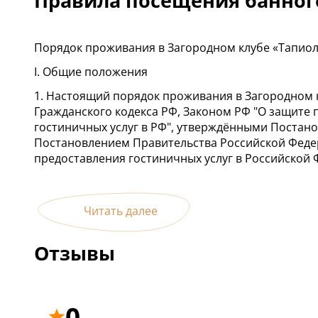
Правила посещения банног
человек в день зае
Двухкомнатный номе
тапочки, постельно
выходом на большу
человека (для басс
коридора.
Порядок проживания в Загородном клубе «Тапио
бежевое полотенце)
В номере: спальня 
моющее средство дл
(с возможностью сд
I. Общие положения
для белья.
односпальные крова
1. Настоящий порядок проживания в Загородном 
двухместным раскл
Гражданского кодекса РФ, Законом РФ "О защите 
сайте представлен
гостиничных услуг в РФ", утверждёнными Постанов
номеров в категор
Постановлением Правительства Российской Федер
Улучшенный Лесной
предоставления гостиничных услуг в Российской 
отличаются между 
помещения.
Оснащение: wi-fi, Т
Читать далее
холодильник, чайни
набор чай/сахар, в
человек в день зае
Отзывы
тапочки, постельно
человека (для басс
бежевое полотенце)
моющее средство дл
0