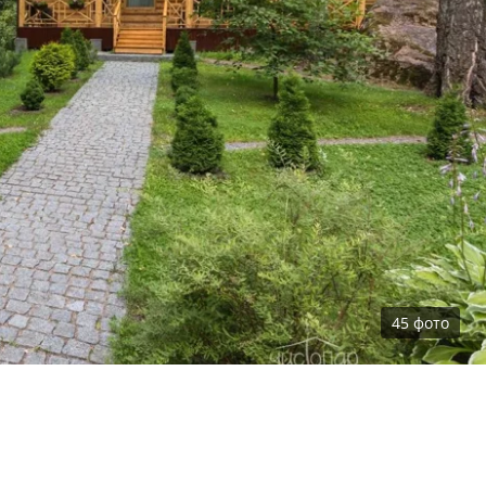
45
фото