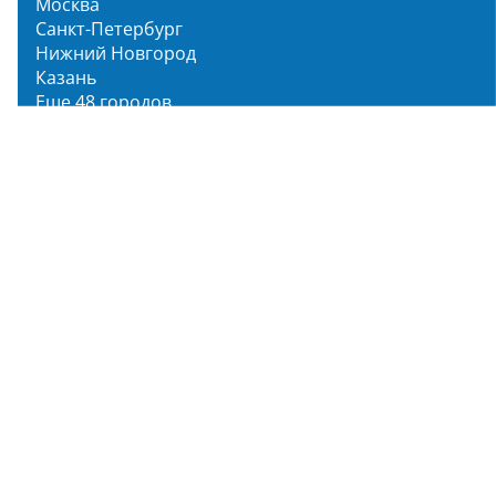
Москва
Санкт-Петербург
Нижний Новгород
Казань
Еще 48 городов
Чистопар Медиа
Главная
Новости
Статьи
Обзоры
Мероприятия
Народное голосование
О нас
О проекте
Описание функционала
Инструкция по эксплуатации
Полный список объектов