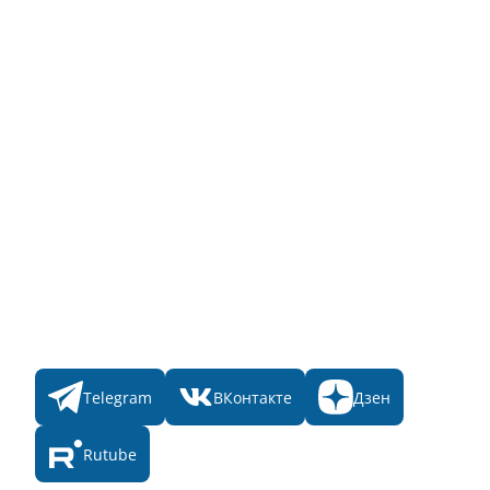
Для пользователя
Заявка на Народное голосование
Для банного комплекса
Информация о стоимости
Народное голосование
Главная
Пульс
Номинации
Участникам
Итоги 2025
Конкурсы
Мы в соц. сетях
Telegram
ВКонтакте
Дзен
Rutube