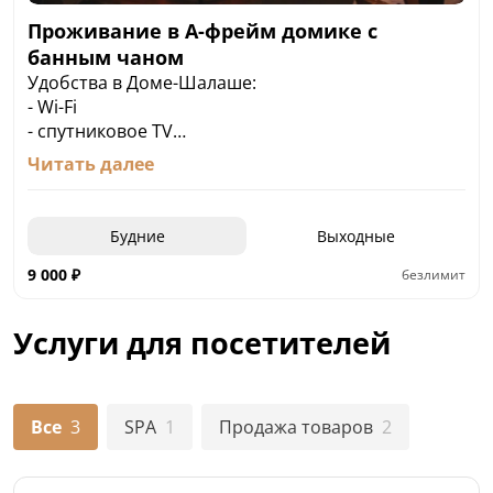
Проживание в А-фрейм домике с
банным чаном
Удобства в Доме-Шалаше:
- Wi-Fi
- спутниковое ТV
Мансарда:
Читать далее
- кровать 180х200;
- 2 бра;
- вертикальный вентилятор
Будние
Выходные
Гостиная, совмещенная с кухней:
- диван 2х местный (раскладывается в
9 000
₽
безлимит
полноценное двуспальное место)
- журнальный столик
Услуги для посетителей
- телевизор
- холодильник с морозильной камерой
- электрическая индукционная плита
- микроволновая печь
Все
3
SPA
1
Продажа товаров
2
- чайник электрический
- гейзерная кофеварка