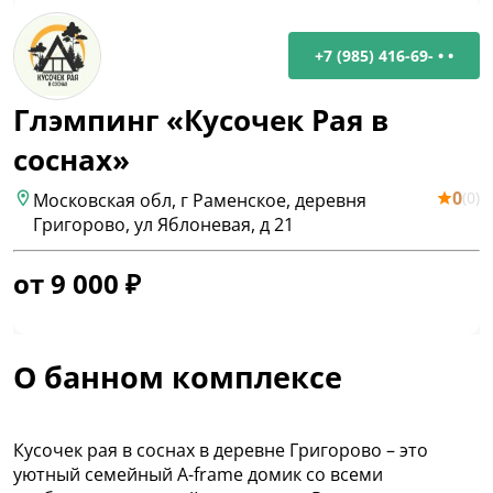
+7 (985) 416-69- • •
Глэмпинг «Кусочек Рая в
соснах»
0
(
0
)
Московская обл, г Раменское, деревня
Григорово, ул Яблоневая, д 21
от
9 000
₽
О банном комплексе
Кусочек рая в соснах в деревне Григорово – это
уютный семейный A-frame домик со всеми