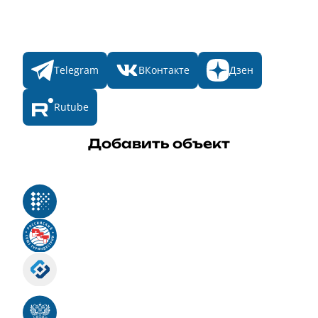
Мы в соц. сетях
Telegram
ВКонтакте
Дзен
Rutube
Добавить объект
Реестр российского программного обеспечения
Российский союз туриндустрии
Роскомнадзор
Номер свидетельства ЭЛ № ФС 77 - 88575
Единый реестр российских программ для
электронных вычислительных машин и баз