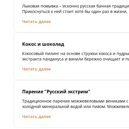
Лыковая помывка – исконно русская банная традици
Прикоснуться к ней стоит хотя бы один раз в жизни,
своих предков и их быт. Процедура лыковой мойки 
Читать далее
применении мочалки из из липовой коры во время б
Лыко несет организму много пользы и подходит пра
любой коже.
Кокос и шоколад
Кокосовый пилинг на основе стружки кокоса и пудры
экстракта пандануса и ванили бережно очищает и п
делает ее бархатистой и нежной. Мягкая как шелк м
Читать далее
какао-бобов поможет придать ей упругость и сияние
горького шоколада расслабляет и пробуждает прият
воспоминания. Ритуал сопровождается массажем с 
маслом.
Парение "Русский экстрим"
Традиционное парение можжевеловыми вениками с
холодной минеральной водой или пивом. Можжевел
рекордсмен среди деревьев по выделению фитонци
Читать далее
естественных растительных антибиотиков. В бане 
пар создает исключительно целебную атмосферу, б
влияет на дыхательную систему, укрепляет иммунит