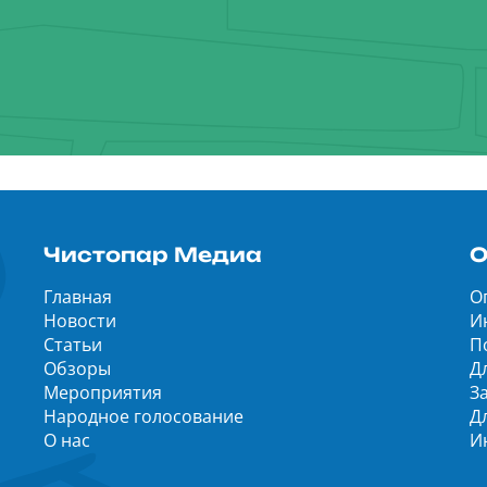
Чистопар Медиа
О
Главная
О
Новости
И
Статьи
П
Обзоры
Д
Мероприятия
З
Народное голосование
Д
О нас
И