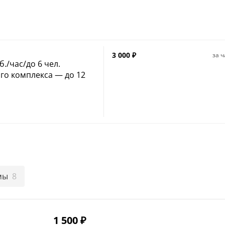
3 000
₽
за ч
б./час/до 6 чел.
го комплекса — до 12
я посещения бани — 3
мы
8
1 500
₽