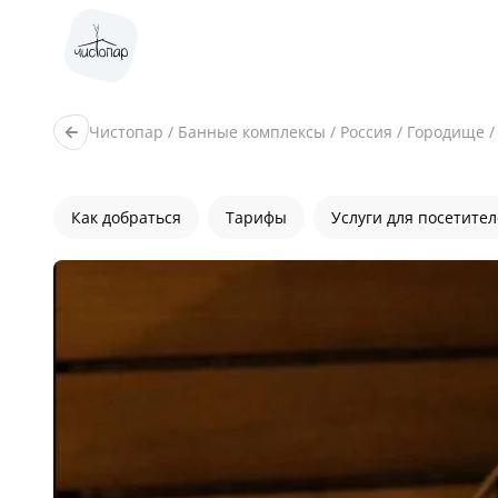
Чистопар
/
Банные комплексы
/
Россия
/
Городище
Как добраться
Тарифы
Услуги для посетите