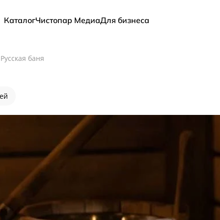
Каталог
Чистопар Медиа
Для бизнеса
/
Русская баня
лей