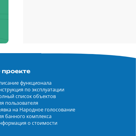
 проекте
писание функционала
нструкция по эксплуатации
олный список объектов
ля пользователя
аявка на Народное голосование
ля банного комплекса
нформация о стоимости