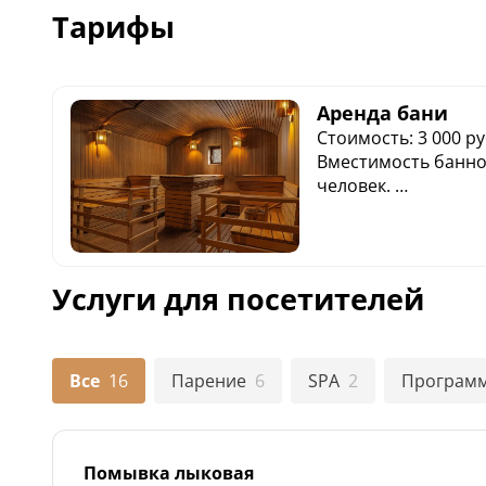
Тарифы
Аренда бани
Стоимость: 3 000 ру
Вместимость банно
человек.
Минимальное врем
часа.
Услуги для посетителей
Все
16
Парение
6
SPA
2
Програм
Помывка лыковая