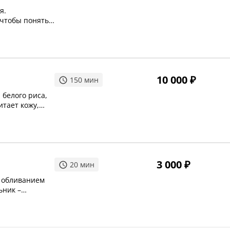
я.
 чтобы понять
заключается в
анного сеанса.
ктически
10 000
₽
150
мин
 белого риса,
итает кожу,
аска из тертых
, а аромат
ные
кокосовым
3 000
₽
20
мин
 обливанием
ьник –
дов,
можжевеловый
лаготворно
ет и оказывает