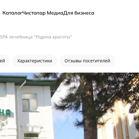
Каталог
Чистопар Медиа
Для бизнеса
SPA лечебница "Родина красоты"
лей
Характеристики
Отзывы посетителей