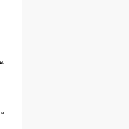
ы.
я
ги