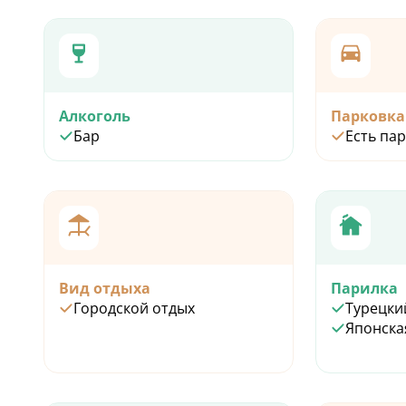
Алкоголь
Парковка
Бар
Есть па
Вид отдыха
Парилка
Городской отдых
Турецки
Японска