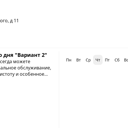
ого, д 11
 дня "Вариант 2"
Пн
Вт
Ср
Чт
Пт
Сб
В
всегда можете
еальное обслуживание,
истоту и особенное
.
ает:*
мещение в номере
ой в номер
16:00
салоне «Родина