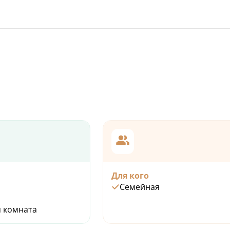
йтрализует
областей, где
таточно.
Для кого
Семейная
 комната