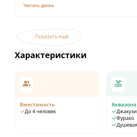
энергия камней устраняет напряжение и стресс, не
Читать далее
негативную энергию, перераспределяет энергию из 
она находится в избытке, в те области, где её недос
Показать ещё
Характеристики
Вместимость
Аквазона
До 4 человек
Джакузи
Фурако
Душевая