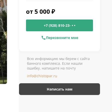
от
5 000
₽
+7 (928) 810-23- • •
Перезвоните мне
Всю информацию мы берем с сайта
банного комплекса. Если нашли
ошибку, напишите на почту
info@chistopar.ru
Написать нам