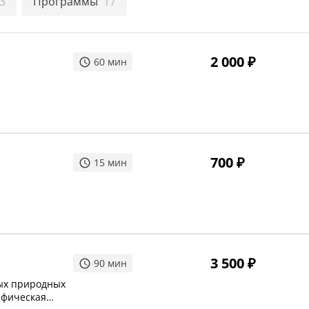
3
Программы
17
2 000
₽
60
мин
700
₽
15
мин
3 500
₽
90
мин
ных природных
ифическая