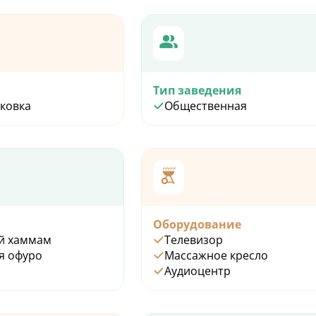
Тип заведения
рковка
Общественная
Оборудование
й хаммам
Телевизор
я офуро
Массажное кресло
Аудиоцентр