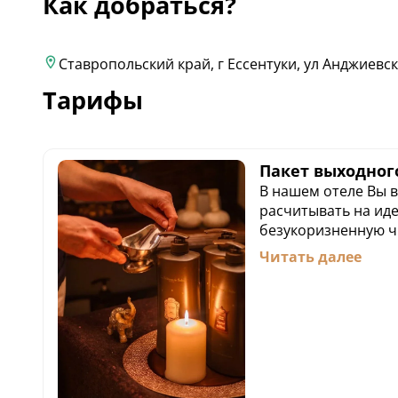
Как добраться?
Ставропольский край, г Ессентуки, ул Анджиевск
Тарифы
Пакет выходного
В нашем отеле Вы 
расчитывать на ид
безукоризненную ч
отношение к Гостю
Читать далее
Предложение включ
- Двухместное раз
Классик (на 1 ночь)
- Завтрак с доставк
- Поздний выезд до 
- Программа в SPA-