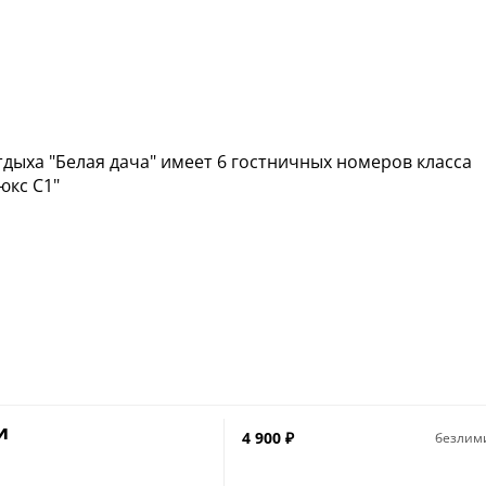
дыха "Белая дача" имеет 6 гостничных номеров класса
юкс С1"
и
4 900
₽
безлим