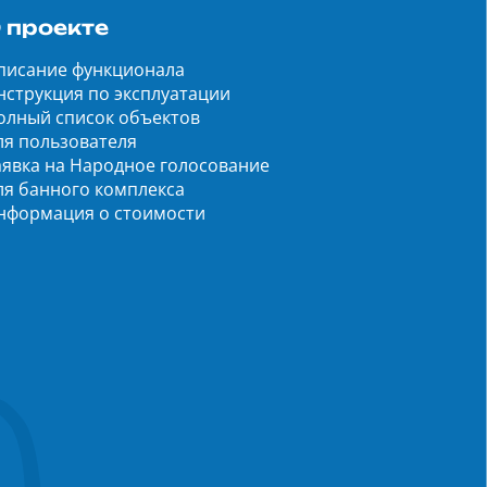
 проекте
писание функционала
нструкция по эксплуатации
олный список объектов
ля пользователя
аявка на Народное голосование
ля банного комплекса
нформация о стоимости