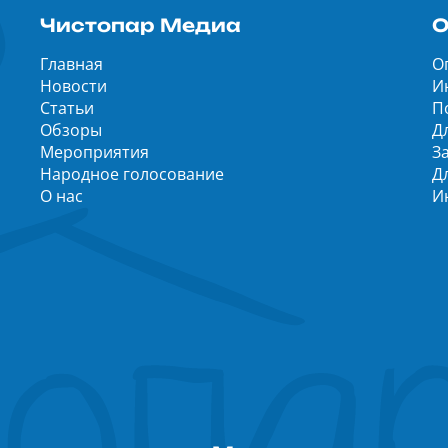
Чистопар Медиа
О
Главная
О
Новости
И
Статьи
П
Обзоры
Д
Мероприятия
З
Народное голосование
Д
О нас
И