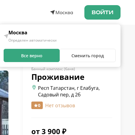
Москва
ВОЙТИ
Москва
Определен автоматически
Все верно
Сменить город
Банный комплекс (баня)
Проживание
Респ Татарстан, г Елабуга,
Садовый пер, д 2б
Нет отзывов
0
от
3 900
₽