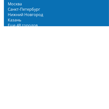
Москва
Санкт-Петербург
Нижний Новгород
Казань
Еще 48 городов
Чистопар Медиа
Главная
Новости
Статьи
Обзоры
Мероприятия
Народное голосование
О нас
О проекте
Описание функционала
Инструкция по эксплуатации
Полный список объектов