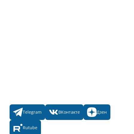
Для пользователя
Заявка на Народное голосование
Для банного комплекса
Информация о стоимости
Народное голосование
Главная
Пульс
Номинации
Участникам
Итоги 2025
Конкурсы
Мы в соц. сетях
Telegram
ВКонтакте
Дзен
Rutube