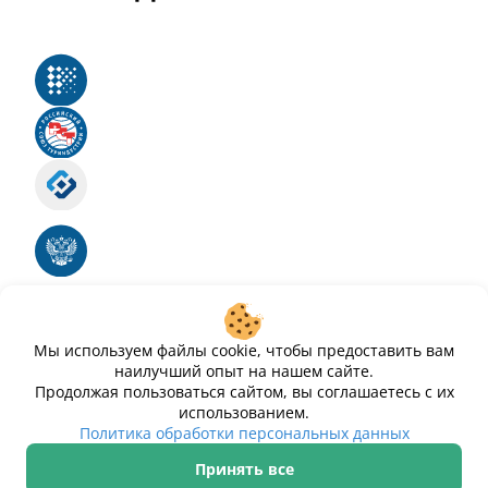
Реестр российского программного обеспечения
Российский союз туриндустрии
Роскомнадзор
Номер свидетельства ЭЛ № ФС 77 - 88575
Единый реестр российских программ для
электронных вычислительных машин и баз
данных
Свидетельство № 2025612293 «Чистопар»
Мы используем файлы cookie, чтобы предоставить вам
наилучший опыт на нашем сайте.
Продолжая пользоваться сайтом, вы соглашаетесь с их
использованием.
Политика обработки персональных данных
Принять все