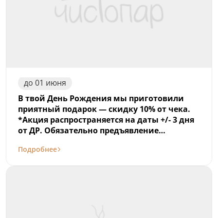
до
01
июня
В твой День Рождения мы приготовили
приятный подарок — скидку 10% от чека.
*Акция распространяется на даты +/- 3 дня
от ДР. Обязательно предъявление
документа. *Не суммируется с акцией
Подробнее
«Дарим время!» *Не распространяется на
аренду коттеджа