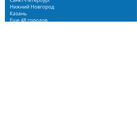
Санкт-Петербург
Нижний Новгород
Казань
Еще 48 городов
Чистопар Медиа
Главная
Новости
Статьи
Обзоры
Мероприятия
Народное голосование
О нас
О проекте
Описание функционала
Инструкция по эксплуатации
Полный список объектов
Для пользователя
Заявка на Народное голосование