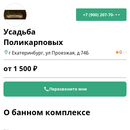
+7 (900) 207-70- • •
Усадьба
Поликарповых
0
(
0
)
г Екатеринбург, ул Проезжая, д 74Б
от
1 500
₽
Перезвоните мне
О банном комплексе