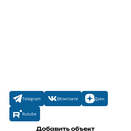
Для банного комплекса
Информация о стоимости
Народное голосование
Главная
Пульс
Номинации
Участникам
Итоги 2025
Конкурсы
Мы в соц. сетях
Telegram
ВКонтакте
Дзен
Rutube
Добавить объект