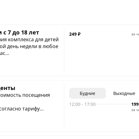
с 7 до 18 лет
249
₽
за ч
ия комплекса для детей
ас
 предоставления
еста
я с ребёнком
пола возможно только
невозможно во все
денты
Будние
Выходные
стоимость посещения
12:00
-
17:00
199
согласно тарифу
за ч