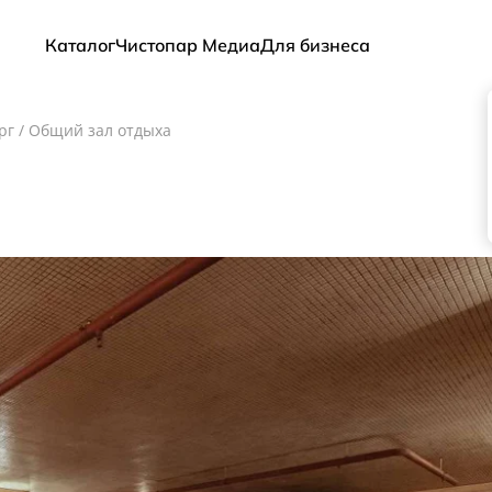
Каталог
Чистопар Медиа
Для бизнеса
рг
/
Общий зал отдыха