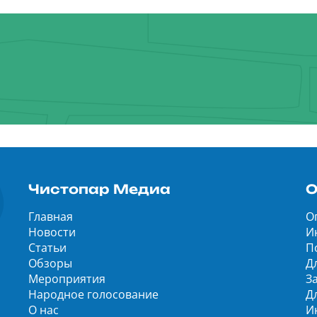
Чистопар Медиа
О
Главная
О
Новости
И
Статьи
П
Обзоры
Д
Мероприятия
З
Народное голосование
Д
О нас
И