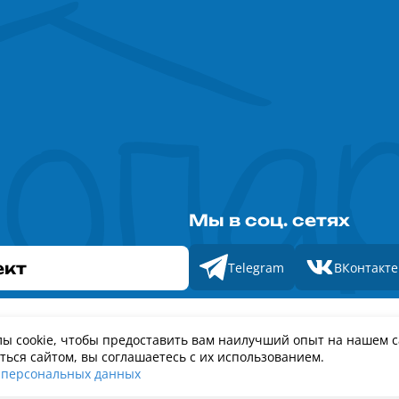
Мы в соц. сетях
ект
Telegram
ВКонтакте
Роскомнадзор
ы cookie, чтобы предоставить вам наилучший опыт на нашем с
ский союз туриндустрии
Номер свидетельства ЭЛ № ФС 77 - 88575
ься сайтом, вы соглашаетесь с их использованием.
 персональных данных
89
Политика обработки персональных данных