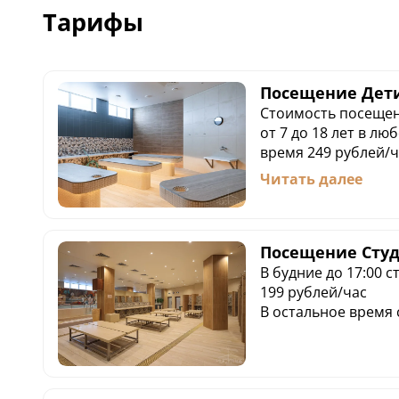
Тарифы
Посещение Дети 
Стоимость посещен
от 7 до 18 лет в любой день недели в любое
время 249 рублей/ч
Дети до 7 лет, без
Читать далее
дополнительного м
Посещение родител
противоположного 
в семейные дни и 
Посещение Сту
остальные
В будние до 17:00 
199 рублей/час
В остальное время 
Взрослые