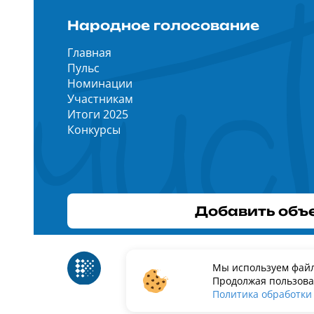
Народное голосование
Главная
Пульс
Номинации
Участникам
Итоги 2025
Конкурсы
Добавить объ
Реестр российского программного
Мы используем файл
Россий
обеспечения
Продолжая пользоват
Политика обработки
ИП Дурманов Дмитрий Юрьевич ИНН 2330001434