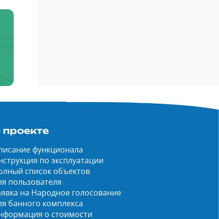
 проекте
писание функционала
нструкция по эксплуатации
олный список объектов
ля пользователя
аявка на Народное голосование
ля банного комплекса
нформация о стоимости