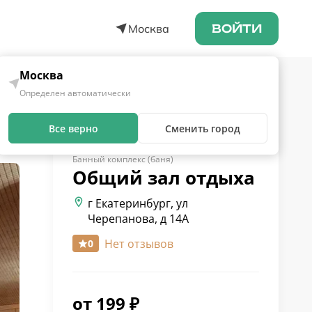
Москва
ВОЙТИ
Москва
Определен автоматически
Все верно
Сменить город
Банный комплекс (баня)
Общий зал
отдыха
г Екатеринбург, ул
Черепанова, д 14А
Нет отзывов
0
от
199
₽