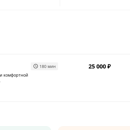
25 000
₽
180
мин
ри комфортной
чами), маски и