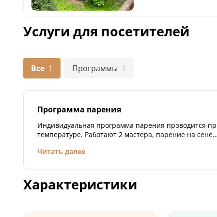
Услуги для посетителей
Все
1
Программы
1
Программа парения
Индивидуальная программа парения проводится п
температуре. Работают 2 мастера, парение на сене
разнообразными вениками, термокачели (пруд с клю
Читать далее
скрабы. В программу входит травяной чай, фрукты.
Характеристики