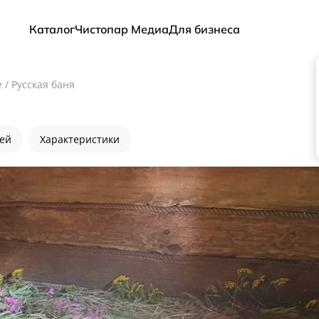
Каталог
Чистопар Медиа
Для бизнеса
е
/
Русская баня
лей
Характеристики