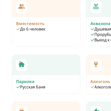
Вместимость
Аквазона
До 6 человек
Душевая
Проруб
Выход к
Парилка
Алкоголь
Русская баня
Алкогол