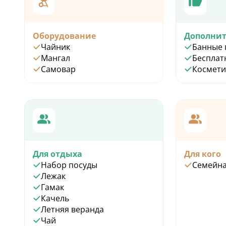
Оборудование
Дополнит
Чайник
Банные 
Мангал
Бесплат
Самовар
Космети
Для отдыха
Для кого
Набор посуды
Семейн
Лежак
Гамак
Качель
Летняя веранда
Чай