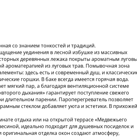
нная со знанием тонкостей и традиций.
щущение уединения в лесной избушке из массивных
просторных деревянных лежака покрыты ароматным лугов
ой ароматерапией из луговых трав. Помывочная зона
лементы: здесь есть и современный душ, и классически
ческие горшки. В баке всегда имеется горячая вода.
ет мягкий пар, а благодаря вентиляционной системе
 «второго дыхания» гарантирует поступление свежего
при длительном парении. Пароперегреватель позволяет
орамным стеклом добавляет уюта и эстетики. В прихоже
мнате отдыха или на открытой террасе «Медвежьего
весиной, идеально подходит для душевных посиделок и
и оригинальная отделка окон создают атмосферу,