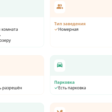
Тип заведения
 комната
Номерная
ь
 озеру
Парковка
ь разрешён
Есть парковка