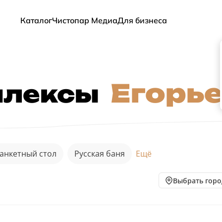
Каталог
Чистопар Медиа
Для бизнеса
Егорь
плексы
анкетный стол
Русская баня
Ещё
Выбрать горо