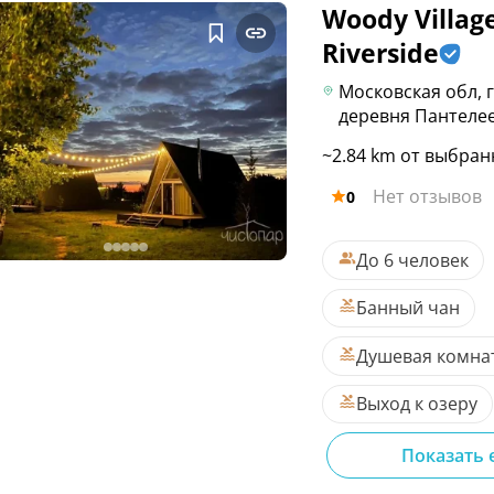
Woody Villag
Riverside
Московская обл, 
деревня Пантеле
~2.84 km от выбран
Нет отзывов
0
До 6 человек
Банный чан
Душевая комна
Выход к озеру
Показать 