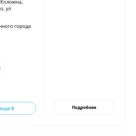
 Коломна,
о, ул
нного города
н
Подробнее
 еще 8