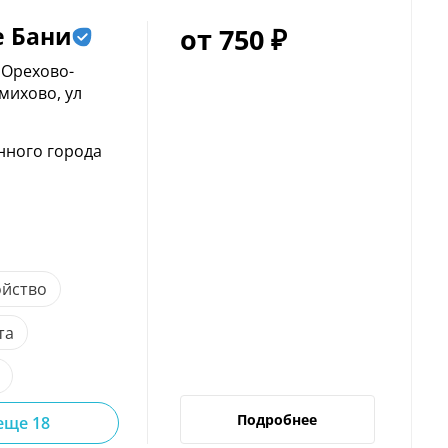
е
Бани
от 750 ₽
 Орехово-
михово, ул
нного города
ойство
та
Подробнее
еще 18