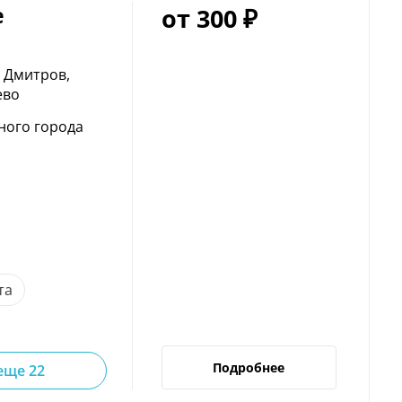
e
от 300 ₽
г Дмитров,
ево
ного города
та
Подробнее
еще 22