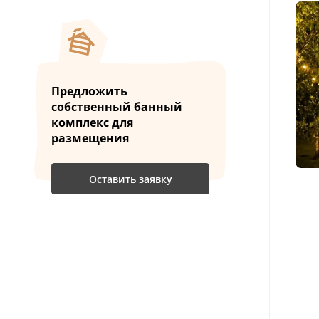
Питание
Алкоголь
Для отдыха
Предложить
собственный банный
комплекс для
Парилка
размещения
Парковка
Оставить заявку
Вместимость
Вид отдыха
Для кого