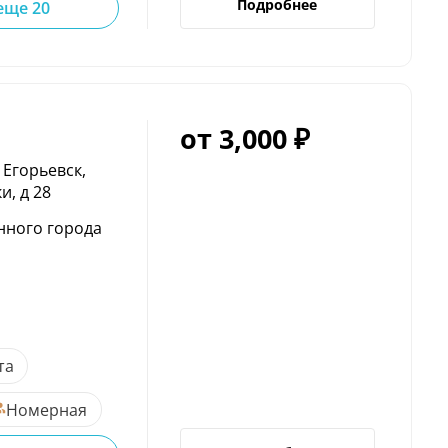
Подробнее
еще 20
от 3,000 ₽
 Егорьевск,
и, д 28
нного города
та
Номерная