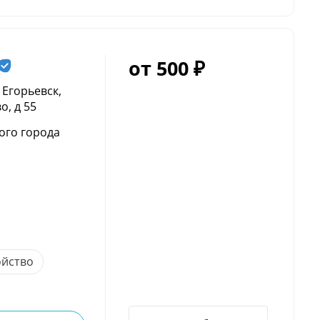
от 500 ₽
 Егорьевск,
о, д 55
ого города
ойство