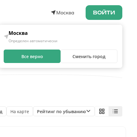
Москва
ВОЙТИ
Москва
Определен автоматически
евск
Все верно
Сменить город
д
На карте
Рейтинг по убыванию