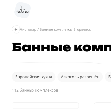
Чистопар
/
Банные комплексы Егорьевск
Банные ком
Европейская кухня
Алкоголь разрешён
Б
112 банныx комплексов