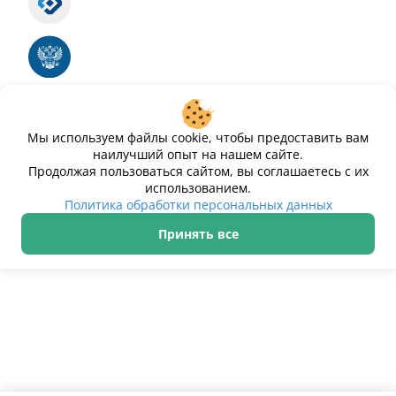
Номер свидетельства ЭЛ № ФС 77 - 88575
Единый реестр российских программ для
электронных вычислительных машин и баз
данных
Свидетельство № 2025612293 «Чистопар»
Мы используем файлы cookie, чтобы предоставить вам
наилучший опыт на нашем сайте.
Продолжая пользоваться сайтом, вы соглашаетесь с их
использованием.
Политика обработки персональных данных
Принять все
ИП Дурманов Дмитрий Юрьевич ИНН 233000143489
Политика обработки персональных данных
© 2021–2026 Чистопар