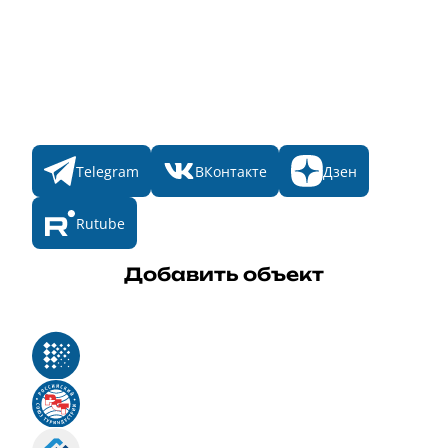
Номинации
Участникам
Итоги 2025
Конкурсы
Мы в соц. сетях
Telegram
ВКонтакте
Дзен
Rutube
Добавить объект
Реестр российского программного обеспечения
Российский союз туриндустрии
Роскомнадзор