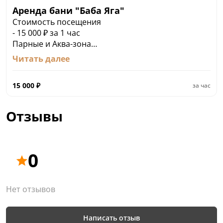
Аренда бани "Баба Яга"
Стоимость посещения
- 15 000 ₽ за 1 час
Парные и Аква-зона
• 2 парные со своим режимом
Читать далее
• Бассейн
• Купель и уличная джакузи с гидромассажем
15 000
₽
за час
• Собственная терраса с джакузи
Отзывы
0
Нет отзывов
Написать отзыв