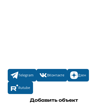
Информация о стоимости
Народное голосование
Главная
Пульс
Номинации
Участникам
Итоги 2025
Конкурсы
Мы в соц. сетях
Telegram
ВКонтакте
Дзен
Rutube
Добавить объект