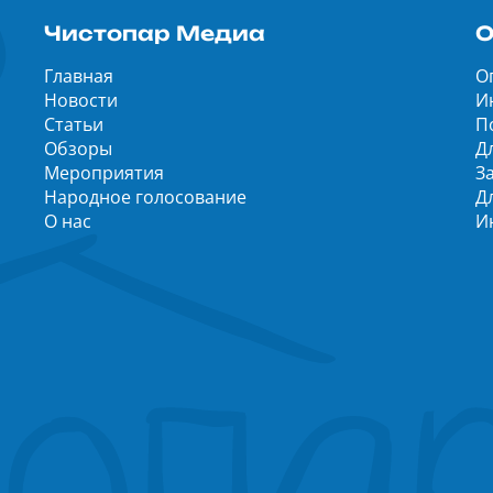
Чистопар Медиа
О
Главная
О
Новости
И
Статьи
П
Обзоры
Д
Мероприятия
З
Народное голосование
Д
О нас
И