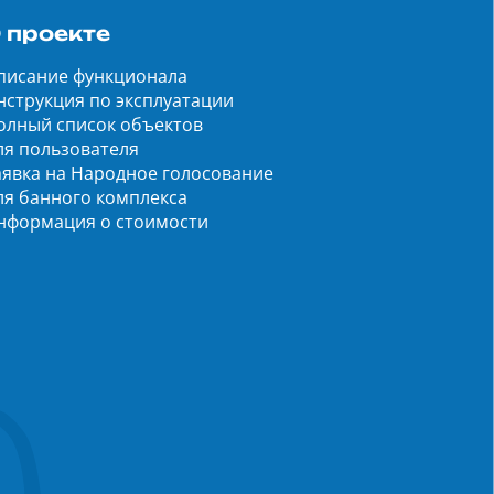
 проекте
писание функционала
нструкция по эксплуатации
олный список объектов
ля пользователя
аявка на Народное голосование
ля банного комплекса
нформация о стоимости