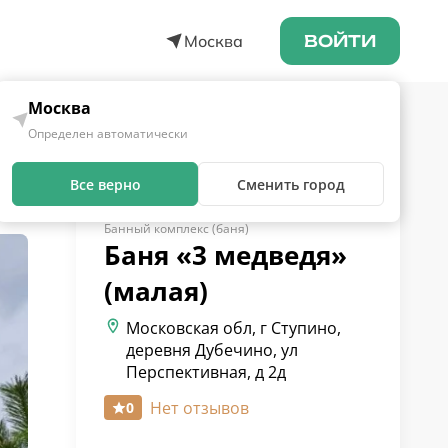
Москва
ВОЙТИ
Москва
Определен автоматически
Все верно
Сменить город
Банный комплекс (баня)
Баня «3 медведя»
(малая)
Московская обл, г Ступино,
деревня Дубечино, ул
Перспективная, д 2д
Нет отзывов
0