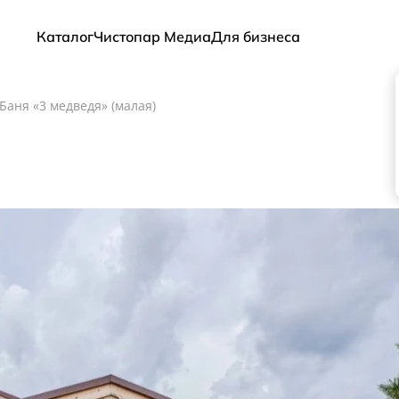
Каталог
Чистопар Медиа
Для бизнеса
Баня «3 медведя» (малая)