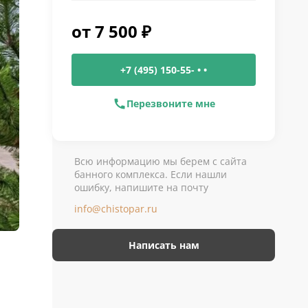
от
7 500
₽
+7 (495) 150-55- • •
Перезвоните мне
Всю информацию мы берем с сайта
банного комплекса. Если нашли
ошибку, напишите на почту
info@chistopar.ru
Написать нам