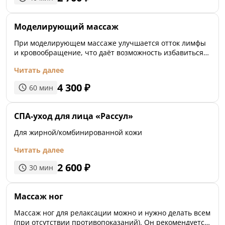
Моделирующий массаж
При моделирующем массаже улучшается отток лимфы
и кровообращение, что даёт возможность избавиться
от отеков, эффекта «апельсиновой корки», позволяет
Читать далее
ускорить клеточный метаболизм и вернуть коже
здоровый вид.
4 300
₽
60
мин
СПА-уход для лица «Рассул»
Для жирной/комбинированной кожи
Читать далее
2 600
₽
30
мин
Массаж ног
Массаж ног для релаксации можно и нужно делать всем
(при отсутствии противопоказаний). Он рекомендуется