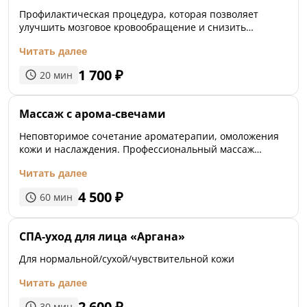
Профилактическая процедура, которая позволяет
улучшить мозговое кровообращение и снизить
напряжение в области шеи, лопаток и плеч.
Читать далее
1 700
₽
20
мин
Массаж с арома-свечами
Неповторимое сочетание ароматерапии, омоложения
кожи и наслаждения. Профессиональный массаж
свечами затрагивает одновременно несколько каналов
Читать далее
органов чувств: обонятельные, сенсорные и
тактильные. После сеанса кожа становится мягкой и
4 500
₽
60
мин
бархатистой.
СПА-уход для лица «Аргана»
Для нормальной/сухой/чувствительной кожи
Читать далее
2 600
₽
30
мин