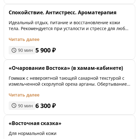
Спокойствие. Антистресс. Ароматерапия
Идеальный отдых, питание и восстановление кожи
тела. Рекомендуется при усталости и стрессе для любой
кожи. Для восстановления обезвоженной увядающей
Читать далее
кожи. В начале выходных и отпуска для более быстрого
и комфортного переключения в режиме отдыха и
5 900
₽
90
мин
восстановления.
«Очарование Востока» (в хамам-кабинете)
Гоммаж с невероятной тающей сахарной текстурой с
измельченной скорлупой ореха арганы. Обертывание
на основе масла карите, богатое витаминами А,D, F, Е,
Читать далее
питает и восстанавливает структуру кожи. Процедура
снимает стресс, доставляет необычайное удовольствие
6 300
₽
90
мин
телу и наполняет ощущением умиротворения и
комфорта.
«Восточная сказка»
Для нормальной кожи