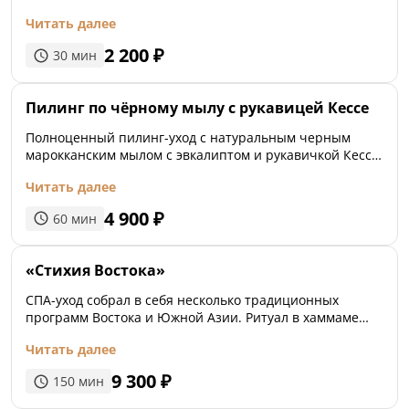
Массажные движения благоприятствуют правильному
Читать далее
развитию скелета, помогают держать мышцы в тонусе,
снабжают клетки организма кислородом.
2 200
₽
30
мин
Пилинг по чёрному мылу с рукавицей Кессе
Полноценный пилинг-уход с натуральным черным
марокканским мылом с эвкалиптом и рукавичкой Кессе
сделает кожу гладкой и бархатистой. Нежное
Читать далее
увлажняющее ароматное масло укутает вуалью тонкого
изящного аромата.
4 900
₽
60
мин
«Стихия Востока»
СПА-уход собрал в себя несколько традиционных
программ Востока и Южной Азии. Ритуал в хаммаме
начинается с предварительного прогрева мягким
Читать далее
паром, что позволит бережно открыть поры,
избавиться от токсинов, расслабиться и подготовить
9 300
₽
150
мин
тело к глубокому очищению в индивидуальном хаммам-
кабинете. На подогреваемом мраморном ложе