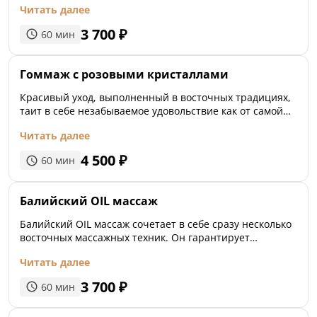
Читать далее
нормализовать сон и избавиться от депрессии. Она
направлена на снятие последствий хронического
3 700
₽
60
мин
утомления, эмоциональных и психосоматических
расстройств.
Гоммаж с розовыми кристаллами
Красивый уход, выполненный в восточных традициях,
таит в себе незабываемое удовольствие как от самой
процедуры, так и от восхищения вновь рожденной
Читать далее
нежной, шелковистой и пленительно пахнущей кожи.
Отшелушивает клетки кожи, делает её гладкой и
4 500
₽
60
мин
сияющей как шелк.
Балийский OIL массаж
Балийский OIL массаж сочетает в себе сразу несколько
восточных массажных техник. Он гарантирует
расслабляющее воздействие и насыщает кислородом
Читать далее
кожу, мышцы, внутренние органы. Снимаются
негативные эмоциональные состояния и стресс,
3 700
₽
60
мин
улучшается память, повышается иммунитет.
Интенсивный приток крови гарантирует насыщение