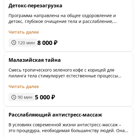
Детокс-перезагрузка
Программа направлена на общее оздоровление и
детокс, глубокое очищение тела и расслабление,
снятие отёчности, коррекция фигуры без стресса для
Читать далее
организма.
8 000
₽
120
мин
Малазийская тайна
Смесь тропического зеленого кофе с корицей для
пилинга тела стимулирует естественные процессы
детоксикации организма, выводит шлаки и токсины,
Читать далее
улучшает микроциркуляцию, омолаживает и берется с
целлюлитом. Снимает последствия хронического
5 000
₽
90
мин
утомления, эмоционального напряжения.
Расслабляющий антистресс-массаж
В условиях современной жизни антистресс-массаж –
это процедура, необходимая большинству людей. Она
позволяет улучшить настроение и самочувствие,