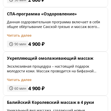
СПА-программа «Оздоровление»
Данная оздоровительная программа включает в себя
общее обёртывание Сакской грязью и массаж всего
тела. Лечебная грязь обладает
Читать далее
противовоспалительным, болеуталяющим, седативным
и регенерирующим эффектами.
4 900
₽
90
мин
Укрепляющий омолаживающий массаж
Эксклюзивная процедура – настоящий подарок
молодости кожи. Массаж проводится на бифазной
кремово-гелевой маске в сочетании с дренажным
Читать далее
блендом. Великолепно разглаживает и подтягивает
кожу, уплотняя и насыщая, повышая эластичность и
4 900
₽
60
мин
уменьшая имеющиеся растяжки, обеспечивает
антиоксидантную защиту.
Балийский Королевский массаж в 4 руки
Уникальный вид массажа, создающий новые