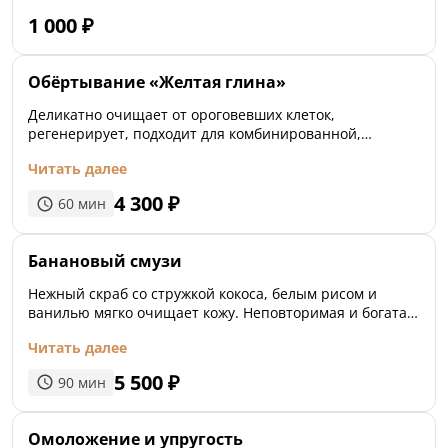
нежность, шелковистость и красивый вид. Обладает
1 000
₽
теплым, нежным ароматом. Рекомендована для детей,
а также для людей с повышенной чувствительностью
кожи, склонной к аллергиям.
Обёртывание «Желтая глина»
Деликатно очищает от ороговевших клеток,
регенерирует, подходит для комбинированной,
увядающей кожи из-за его мягкого действия. Заметно
Читать далее
улучшает качество кожи, придает бархатистость.
4 300
₽
60
мин
Банановый смузи
Нежный скраб со стружкой кокоса, белым рисом и
ванилью мягко очищает кожу. Неповторимая и богатая
питательными веществами маска из пудры
Читать далее
высушенного банана, мёда, кокосового молока питает и
увлажняет сухую и обезвоженную кожу тела. Массаж с
5 500
₽
90
мин
натуральным кокосовым маслом придаёт коже мягкость
и бархатистость.
Омоложение и упругость