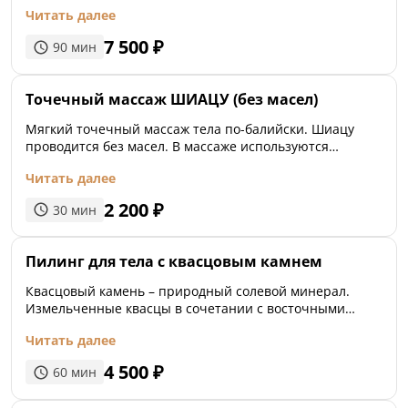
Читать далее
7 500
₽
90
мин
Точечный массаж ШИАЦУ (без масел)
Мягкий точечный массаж тела по-балийски. Шиацу
проводится без масел. В массаже используются
различные техники: разминание и надавливание
Читать далее
чередуются с точечным массажем и растяжением
мышц. Улучшает циркуляцию энергии в теле,
2 200
₽
30
мин
восстанавливает баланс и жизненную силу организма.
Пилинг для тела с квасцовым камнем
Квасцовый камень – природный солевой минерал.
Измельченные квасцы в сочетании с восточными
маслами обладают успокаивающими,
Читать далее
противовоспалительными и регенерирующими
свойствами. Пилинг прекрасно очищает, кожа
4 500
₽
60
мин
приобретает гладкость шелка и необыкновенный,
тонкий аромат.