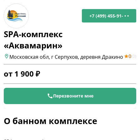
+7 (499) 455-91- • •
SPA-комплекс
«Аквамарин»
0
(
0
)
Московская обл, г Серпухов, деревня Дракино
от
1 900
₽
Перезвоните мне
О банном комплексе