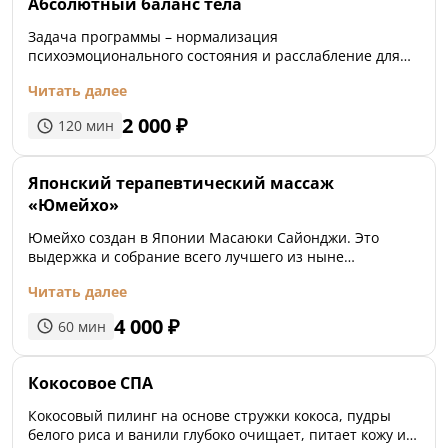
Абсолютный баланс тела
Задача программы – нормализация
психоэмоционального состояния и расслабление для
уставших мышц. После легкого распаривания в
Читать далее
хаммаме – общий массаж. Незабываемый уход для
кистей рук и ног дополняет ощущением абсолютной
2 000
₽
120
мин
гармонии и покоя. Завершает ритуал массаж головы.
Японский терапевтический массаж
«Юмейхо»
Юмейхо создан в Японии Масаюки Сайонджи. Это
выдержка и собрание всего лучшего из ныне
известных азиатских массажей. Техника и приемы
Читать далее
Юмейхо на практике отрабатывались десятилетиями и
приобрели современный вид, в котором нет ни одного
4 000
₽
60
мин
лишнего движения. Юмейхо-это комплекс разминания,
растяжек, суставной гимнастики и приемов мягкой
мануальной терапии, направленных на подробную
Кокосовое СПА
проработку всего опорно-двигательного аппарата,
восстановления жизненной энергии и расслабления
Кокосовый пилинг на основе стружки кокоса, пудры
нервной системы, также коррекции костей таза, что
белого риса и ванили глубоко очищает, питает кожу и
благотворно влияет на работу органов малого таза и