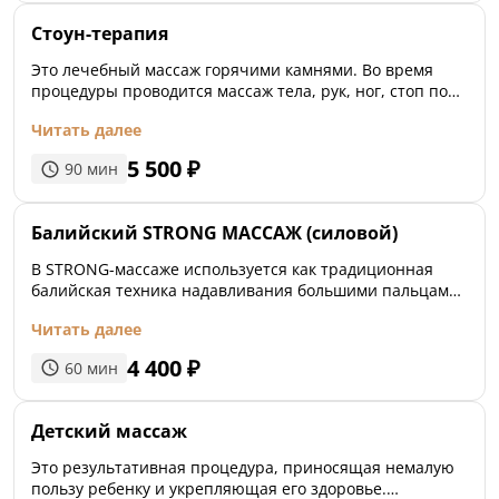
Стоун-терапия
Это лечебный массаж горячими камнями. Во время
процедуры проводится массаж тела, рук, ног, стоп по
специальным методикам (эфлераж камнями по всему
Читать далее
телу). Базальтовые камни долго сохраняют тепло, что
способствует расслаблению мышц, смягчению тканей,
5 500
₽
90
мин
согреванию тела. Для массажа используются арома-
масла на выбор. Техника массажа горячими камнями
включает в себя, в том числе, размещение камней на
Балийский STRONG МАССАЖ (силовой)
важных энергетических точках (чакрах).
В STRONG-массаже используется как традиционная
балийская техника надавливания большими пальцами,
ладонями и локтями, так и проработка всех
Читать далее
энергетических точек организма. Балийский STRONG-
массаж является весьма эффективным способом
4 400
₽
60
мин
лечения спортивных травм.
Детский массаж
Это результативная процедура, приносящая немалую
пользу ребенку и укрепляющая его здоровье.