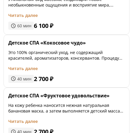
необыкновенные ощущения и восприятие мира,
приводит в состояние глубочайшего релакса и
Читать далее
гармонии.
6 100
₽
60
мин
Детское СПА «Кокосовое чудо»
Это 100% органический уход, не содержащий
красителей, ароматизаторов, консервантов. Процедура
включает в себя мягкое очищение кожи кокосовым
Читать далее
пилингом и дополняется получасовым массажем.
Процедура успокаивает, снимает напряжение и
2 700
₽
40
мин
улучшает сон ребенка.
Детское СПА «Фруктовое удовольствие»
На кожу ребенка наносится нежная натуральная
банановая маска, а затем выполняется детский массаж
с кокосовым маслом. Натуральное масло
Читать далее
гипоаллергенно и прекрасно подходит для
чувствительной кожи ребенка.
2 700
₽
40
мин