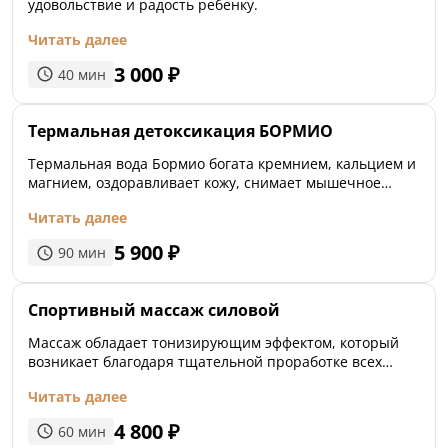
удовольствие и радость ребенку.
шейно-плечевой зоны.
Читать далее
3 000
₽
40
мин
Термальная детоксикация БОРМИО
Термальная вода Бормио богата кремнием, кальцием и
магнием, оздоравливает кожу, снимает мышечное
напряжение и боли, благотворно влияет на нервную
Читать далее
систему и опорно-двигательный аппарат, способствует
нормализации массы тела.
5 900
₽
90
мин
Спортивный массаж силовой
Массаж обладает тонизирующим эффектом, который
возникает благодаря тщательной проработке всех
групп мышц, что лучше всего подходит для людей,
Читать далее
ведущий активный образ жизни и занимающихся
спортом.
4 800
₽
60
мин