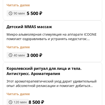
делает её мягкой и шелковистой. Натуральная
пищеварения.
Читать далее
кокосовая маска интенсивно увлажняет и смягчает
кожу, придавая ей бархатистость. Ритуал
5 500
₽
90
мин
сопровождается нежным массажем с кокосовым
маслом.
Детский MMAS массаж
Микро-альвеолярная стимуляция на аппарате ICOONE
помогает оздоравливать и устранять недостаток:
гипоплазию соединительной ткани.
Читать далее
3 000
₽
40
мин
Королевский ритуал для лица и тела.
Антистресс. Ароматерапия
Этот ароматерапевтический уход дарит удивительный
опыт абсолютной релаксации и помогает добиться
идеальной гармонии души и тела. Чарующие ароматы
Читать далее
смеси эфиров пальмарозы, ванили, кедра и апельсина.
8 500
₽
120
мин