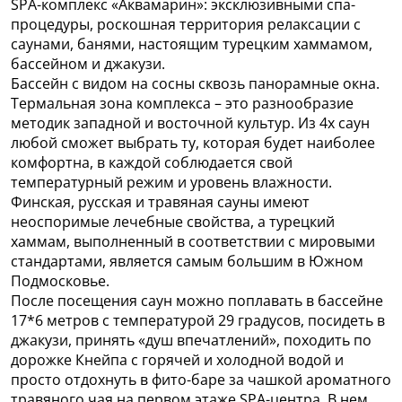
SPA-комплекс «Аквамарин»: эксклюзивными спа-
процедуры, роскошная территория релаксации с
саунами, банями, настоящим турецким хаммамом,
бассейном и джакузи.
Бассейн с видом на сосны сквозь панорамные окна.
Термальная зона комплекса – это разнообразие
методик западной и восточной культур. Из 4х саун
любой сможет выбрать ту, которая будет наиболее
комфортна, в каждой соблюдается свой
температурный режим и уровень влажности.
Финская, русская и травяная сауны имеют
неоспоримые лечебные свойства, а турецкий
хаммам, выполненный в соответствии с мировыми
стандартами, является самым большим в Южном
Подмосковье.
После посещения саун можно поплавать в бассейне
17*6 метров с температурой 29 градусов, посидеть в
джакузи, принять «душ впечатлений», походить по
дорожке Кнейпа с горячей и холодной водой и
просто отдохнуть в фито-баре за чашкой ароматного
травяного чая на первом этаже SPA-центра. В нем