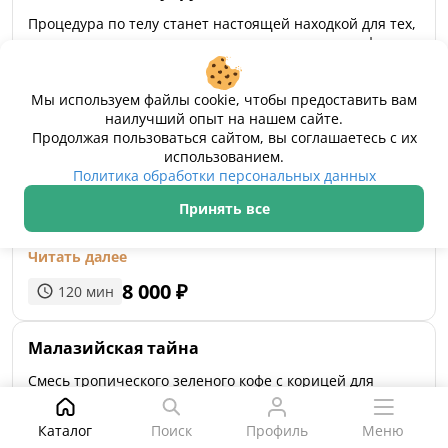
Процедура по телу станет настоящей находкой для тех,
кто хочет вернуть телу молодость, красоту и комфорт.
Она уплотняет кожу, увеличивает гидратацию и
Читать далее
уменьшает имеющиеся растяжки.
Мы используем файлы cookie, чтобы предоставить вам
5 900
₽
90
мин
наилучший опыт на нашем сайте.
Продолжая пользоваться сайтом, вы соглашаетесь с их
использованием.
Японский холистический массаж «Дзентай»
Политика обработки персональных данных
Дзентай охватывает все тело от головы до ступней. В
Принять все
основу массаж легла буддийская философия
целостности человека, состоящего из тела, души и
Читать далее
разума. Техники Дзентай направлены на улучшение
эмоционального здоровья. Каждая техника помогает
8 000
₽
120
мин
расслабить определенную группу мышц, вскрывая
подавляемые желания, эмоции и вытесненные чувства.
Малазийская тайна
Смесь тропического зеленого кофе с корицей для
пилинга тела стимулирует естественные процессы
детоксикации организма, выводит шлаки и токсины,
Поиск
Каталог
Поиск
Профиль
Меню
Читать далее
улучшает микроциркуляцию, омолаживает и берется с