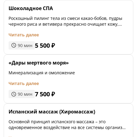
турецкий пилинг рукавицей Кессе по черному мылу с
Шоколадное СПА
эвкалиптом. Далее пенный массаж. Отдых за чашкой
травяного чая. Расслабляющий балийский ойл-массаж
Роскошный пилинг тела из смеси какао-бобов, пудры
с ароматным маслом и традиционный точечный
черного риса и ветивера прекрасно очищает кожу,
массаж лица Шиацу.
возвращая ей мягкость и бархатистость. Подходит для
Читать далее
сухой, чувствительной и деликатной кожи. Мягкая как
шёлк маска из растопленного горького шоколада балует
5 500
₽
90
мин
кожу, а в сочетании с массажем придает ей упругость и
сияние.
«Дары мертвого моря»
Минерализация и омоложение
Читать далее
7 500
₽
90
мин
Испанский массаж (Хиромассаж)
Основной принцип испанского массажа – это
одновременное воздействие на все системы организма
(лимфатическую, кровеносную и нервную), а также на