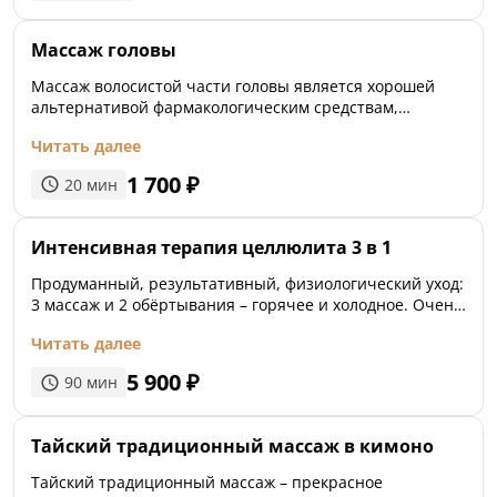
Массаж головы
Массаж волосистой части головы является хорошей
альтернативой фармакологическим средствам,
которые используются для стимуляции роста волос и
Читать далее
профилактики их выпадения, а также для улучшения
кровообращения. Снимает усталость, напряжение и
1 700
₽
20
мин
стресс.
Интенсивная терапия целлюлита 3 в 1
Продуманный, результативный, физиологический уход:
3 массаж и 2 обёртывания – горячее и холодное. Очень
мощная активация похудения, микроциркуляции,
Читать далее
работы лимфатический системы и фасциальных слоев.
5 900
₽
90
мин
Тайский традиционный массаж в кимоно
Тайский традиционный массаж – прекрасное