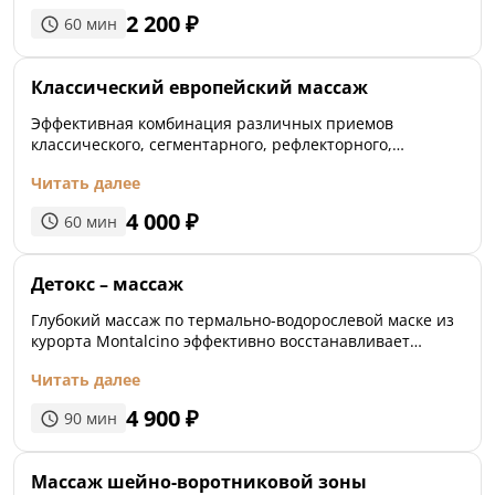
настроение, повышается работоспособность.
2 200
₽
60
мин
Классический европейский массаж
Эффективная комбинация различных приемов
классического, сегментарного, рефлекторного,
точечного массажа расслабляет напряженные мышцы
Читать далее
и улучшает кровообращение, оказывая
общеоздоровительное и укрепляющее воздействие на
4 000
₽
60
мин
весь организм в целом.
Детокс – массаж
Глубокий массаж по термально-водорослевой маске из
курорта Montalcino эффективно восстанавливает
ресурсы организма, обладает антицеллюлитным и
Читать далее
липолитическим действием, восстанавливает тонус
кожи, выводит токсины, ускоряет обмен веществ.
4 900
₽
90
мин
Массаж шейно-воротниковой зоны