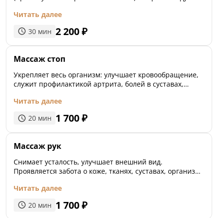
при нервном перенапряжении, стрессе,
Читать далее
переутомлении, работе «на ногах», интенсивных
физических нагрузках, малоподвижном образе жизни
2 200
₽
30
мин
во избежание отеков и застоев.
Массаж стоп
Укрепляет весь организм: улучшает кровообращение,
служит профилактикой артрита, болей в суставах,
снимает усталость, напряжение и стресс.
Читать далее
1 700
₽
20
мин
Массаж рук
Снимает усталость, улучшает внешний вид.
Проявляется забота о коже, тканях, суставах, организме
в целом.
Читать далее
1 700
₽
20
мин