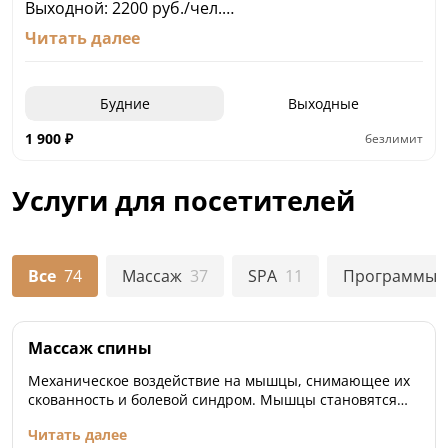
Выходной: 2200 руб./чел.
Дети от 1 до 3 лет: 800 руб./чел.
Читать далее
Дети до 12 лет: 1000 руб./чел.
Дети до 1 года: бесплатно
Скидка в будни 15% для пенсионеров,
Будние
Выходные
многодетных семей, людей с ОВЗ, участникам и
ветеранам СВО.
1 900
₽
безлимит
Услуги для посетителей
Все
74
Массаж
37
SPA
11
Программы
Массаж спины
Механическое воздействие на мышцы, снимающее их
скованность и болевой синдром. Мышцы становятся
эластичнее, улучшается осанка, боли в спине
Читать далее
возникают реже, после процедур поднимается