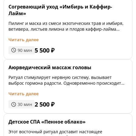
Согревающий уход «Имбирь и Каффир-
Лайм»
Пилинг и маска из смеси экзотических трав и имбиря,
ветивера, листьев лимона и плодов каффир-лайма
согревают, стимулируют кровообращение, усиливая
Читать далее
естественные процессы детоксикации организма.
Качественный уход за телом и естественное
5 500
₽
90
мин
восстановление организма.
Аюрведический массаж головы
Ритуал стимулирует нервную систему, вызывает
выброс гормона радости. Одновременно происходит
укрепление корней волос, смягчение кожи,
Читать далее
омоложение, благодаря насыщению витаминами и
аминокислотами в составе кунжутного масла. Теплое
2 500
₽
30
мин
масло заставляет мимические мышцы полностью
расслабиться, лицо становится спокойным и
умиротворенным. Это запускает цепную реакцию:
Детское СПА «Пенное облако»
расслабляется всё тело, возникает ощущение полной
отрешенности от повседневной жизни с её заботами и
Этот восточный ритуал доставит настоящее
стрессами. Программа включает массаж головы и