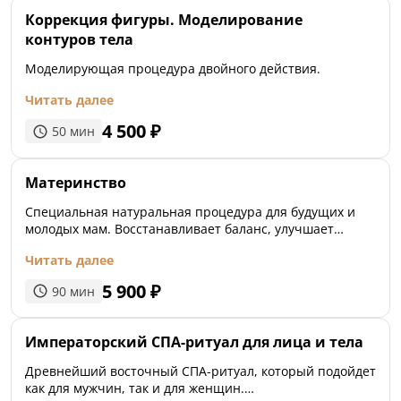
поторегулирующим и дезодорирующим действием.
Коррекция фигуры. Моделирование
Восточный расслабляющий массаж позволяет
контуров тела
погрузиться в мир неги, красоты и чарующих
ароматов.
Моделирующая процедура двойного действия.
Читать далее
4 500
₽
50
мин
Материнство
Специальная натуральная процедура для будущих и
молодых мам. Восстанавливает баланс, улучшает
эластичность кожи, предотвращая появление
Читать далее
растяжек, питает, увлажняет и подтягивает кожу,
снимает отёчность.
5 900
₽
90
мин
Императорский СПА-ритуал для лица и тела
Древнейший восточный СПА-ритуал, который подойдет
как для мужчин, так и для женщин.