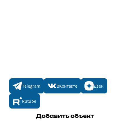
Информация о стоимости
Народное голосование
Главная
Пульс
Номинации
Участникам
Итоги 2025
Конкурсы
Мы в соц. сетях
Telegram
ВКонтакте
Дзен
Rutube
Добавить объект