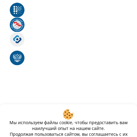
Реестр российского программного обеспечения
Российский союз туриндустрии
Роскомнадзор
Номер свидетельства ЭЛ № ФС 77 - 88575
Единый реестр российских программ для
электронных вычислительных машин и баз
данных
Свидетельство № 2025612293 «Чистопар»
Мы используем файлы cookie, чтобы предоставить вам
наилучший опыт на нашем сайте.
Продолжая пользоваться сайтом, вы соглашаетесь с их