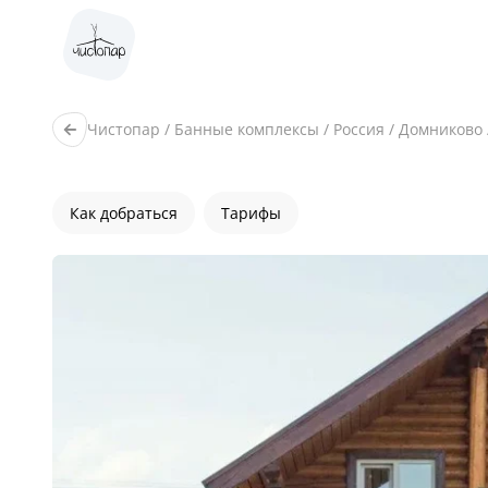
Чистопар
/
Банные комплексы
/
Россия
/
Домниково
Как добраться
Тарифы