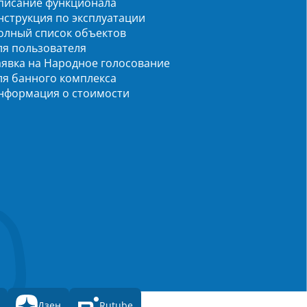
писание функционала
нструкция по эксплуатации
олный список объектов
ля пользователя
аявка на Народное голосование
ля банного комплекса
нформация о стоимости
Дзен
Rutube