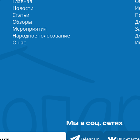
Главная
О
Новости
И
Статьи
П
Обзоры
Д
Мероприятия
З
Народное голосование
Д
О нас
И
Мы в соц. сетях
ект
Telegram
ВКонтакте