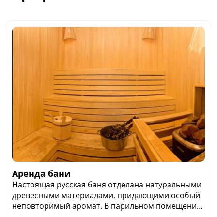
Аренда бани
Настоящая русская баня отделана натуральными
древесными материалами, придающими особый,
неповторимый аромат. В парильном помещении
для получения удивительного запаха есть