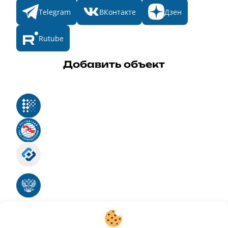
Telegram
ВКонтакте
Дзен
Rutube
Добавить объект
Реестр российского программного обеспечения
Российский союз туриндустрии
Роскомнадзор
Номер свидетельства ЭЛ № ФС 77 - 88575
Единый реестр российских программ для
электронных вычислительных машин и баз
данных
Свидетельство № 2025612293 «Чистопар»