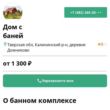
+7 (482) 265-20- • •
Дом с
баней
0
(
0
)
Тверская обл, Калининский р-н, деревня
Домниково
от
1 300
₽
Перезвоните мне
О банном комплексе