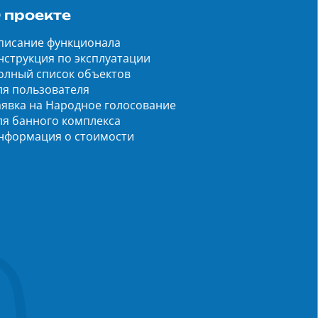
 проекте
писание функционала
нструкция по эксплуатации
олный список объектов
ля пользователя
аявка на Народное голосование
ля банного комплекса
нформация о стоимости