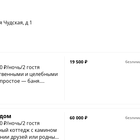
 Чудская, д 1
19 500
₽
безлим
0 ₽/ночь/2 гостя
ственными и целебными
 простое — баня.
нь просто, ведь дверь в
 гостиной. В любое
время можно начать
в топку, пару часиков и
ку. Особенно это
 дом
60 000
₽
безлим
имних развлечений,
0 ₽/ночь/2 гостя
тобы пар в парилке был
ный коттедж с камином
м древний способ —
нии друзей или родных.