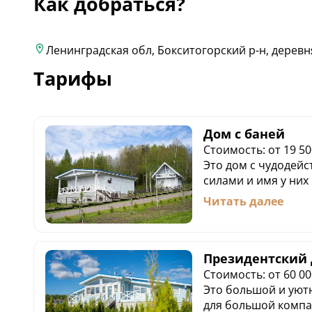
Как добраться?
Ленинградская обл, Бокситогорский р-н, деревня
Тарифы
Дом с баней
Стоимость: от 19 50
Это дом с чудодей
силами и имя у них
Попасть в баню оче
Читать далее
неё ведёт прямо из
удобное для себя 
подкидывать дрова 
можно идти в парил
Президентский
оценят любители з
Стоимость: от 60 00
рыбалки и охоты. Ч
Это большой и уют
целебным, советуе
для большой компа