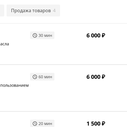
10 человек: протопка
олотенца, банный
Продажа товаров
4
6 000
₽
30
мин
масла
6 000
₽
60
мин
использованием
1 500
₽
20
мин