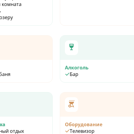
 комната
ь
 озеру
Алкоголь
 баня
Бар
ха
Оборудование
ный отдых
Телевизор