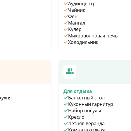
Аудиоцентр
Чайник
Фен
Мангал
Кулер
Микроволновая печь
Холодильник
Для отдыха
кухня
Банкетный стол
Кухонный гарнитур
Набор посуды
Кресло
Летняя веранда
Комната отдыха