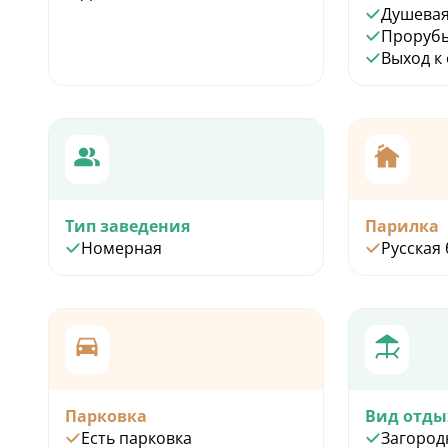
Душевая
Проруб
Выход к
Тип заведения
Парилка
Номерная
Русская
Парковка
Вид отды
Есть парковка
Загород