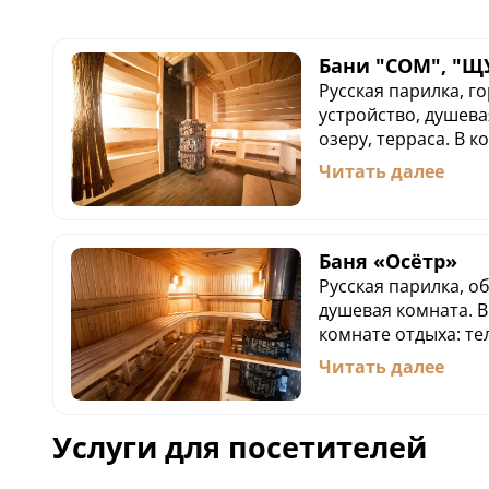
Бани "СОМ", "Щ
Русская парилка, г
устройство, душева
озеру, терраса. В к
телевизор, диваны,
Читать далее
кухонный гарнитур
посуда.
Стоимость:
9 000 ₽/3 часа
Баня «Осётр»
Каждый последующий
Русская парилка, о
Дополнительное мес
душевая комната. Вы
Первые 3 часа, до 
комнате отдыха: те
бани, простыни, п
обеденная зона, ку
Читать далее
колпак, тапочки.
микроволновка, пос
Стоимость:
12 000 ₽/3 часа
Услуги для посетителей
Каждый последующий
Дополнительное мес