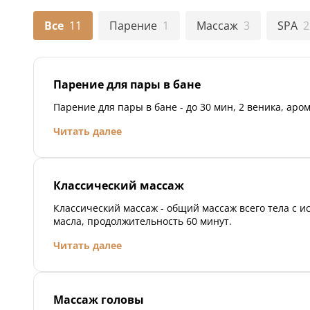
Первые 3 часа, до 
бани, простыни, п
Все
11
Парение
1
Массаж
3
SPA
2
колпак, тапочки.
Парение для пары в бане
Парение для пары в бане - до 30 мин, 2 веника, аро
Читать далее
Классический массаж
Классический массаж - общий массаж всего тела с 
масла, продолжительность 60 минут.
Читать далее
Массаж головы