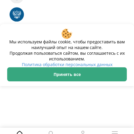
Единый реестр российских программ для
электронных вычислительных машин и баз
данных
Свидетельство № 2025612293 «Чистопар»
Мы используем файлы cookie, чтобы предоставить вам
наилучший опыт на нашем сайте.
Продолжая пользоваться сайтом, вы соглашаетесь с их
использованием.
Политика обработки персональных данных
Принять все
ИП Дурманов Дмитрий Юрьевич ИНН 233000143489
Политика обработки персональных данных
© 2021–2026 Чистопар