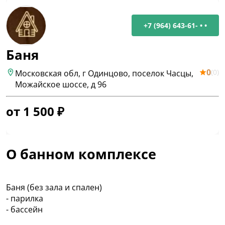
+7 (964) 643-61- • •
Баня
0
(
0
)
Московская обл, г Одинцово, поселок Часцы,
Можайское шоссе, д 96
от
1 500
₽
О банном комплексе
Баня (без зала и спален)
- парилка
- бассейн