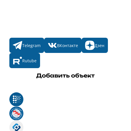
Участникам
Итоги 2025
Конкурсы
Мы в соц. сетях
Telegram
ВКонтакте
Дзен
Rutube
Добавить объект
Реестр российского программного обеспечения
Российский союз туриндустрии
Роскомнадзор
Номер свидетельства ЭЛ № ФС 77 - 88575