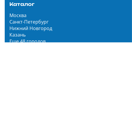
Каталог
Москва
Санкт-Петербург
Нижний Новгород
Казань
Еще 48 городов
Чистопар Медиа
Главная
Новости
Статьи
Обзоры
Мероприятия
Народное голосование
О нас
О проекте
Описание функционала