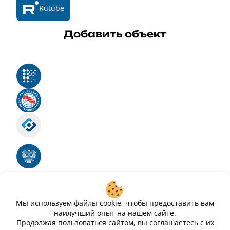
Rutube
Добавить объект
Реестр российского программного обеспечения
Российский союз туриндустрии
Роскомнадзор
Номер свидетельства ЭЛ № ФС 77 - 88575
Единый реестр российских программ для
электронных вычислительных машин и баз
данных
Свидетельство № 2025612293 «Чистопар»
Мы используем файлы cookie, чтобы предоставить вам
наилучший опыт на нашем сайте.
Продолжая пользоваться сайтом, вы соглашаетесь с их