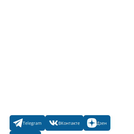
Инструкция по эксплуатации
Полный список объектов
Для пользователя
Заявка на Народное голосование
Для банного комплекса
Информация о стоимости
Народное голосование
Главная
Пульс
Номинации
Участникам
Итоги 2025
Конкурсы
Мы в соц. сетях
Telegram
ВКонтакте
Дзен