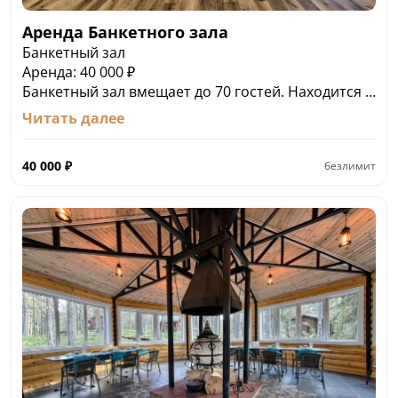
Аренда Банкетного зала
Банкетный зал
Аренда: 40 000 ₽
Банкетный зал вмещает до 70 гостей. Находится у
кромки Ладожского озера. Имеет открытую
Читать далее
террасу, всю необходимую мебель и аппаратуру.
Возможность организации кейтеринга или заказа
40 000
₽
безлимит
банкетного меню.