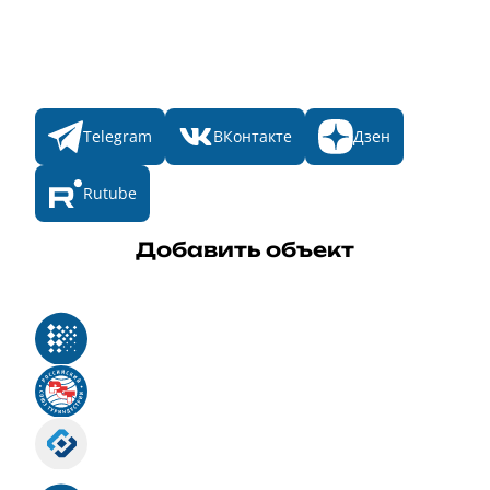
Конкурсы
Мы в соц. сетях
Telegram
ВКонтакте
Дзен
Rutube
Добавить объект
Реестр российского программного обеспечения
Российский союз туриндустрии
Роскомнадзор
Номер свидетельства ЭЛ № ФС 77 - 88575
Единый реестр российских программ для