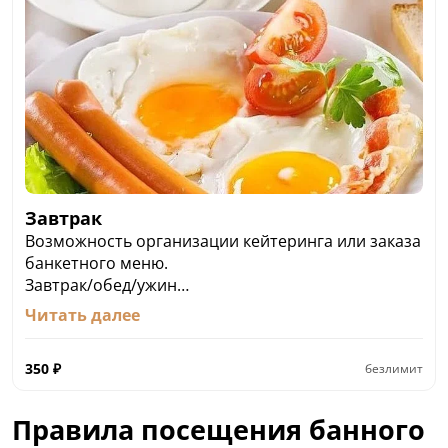
Завтрак
Возможность организации кейтеринга или заказа
банкетного меню.
Завтрак/обед/ужин
За дополнительную плату можно заказать
Читать далее
завтрак/обед/ужин.
Стоимость завтрака – от 350 руб.
350
₽
безлимит
Правила посещения банного