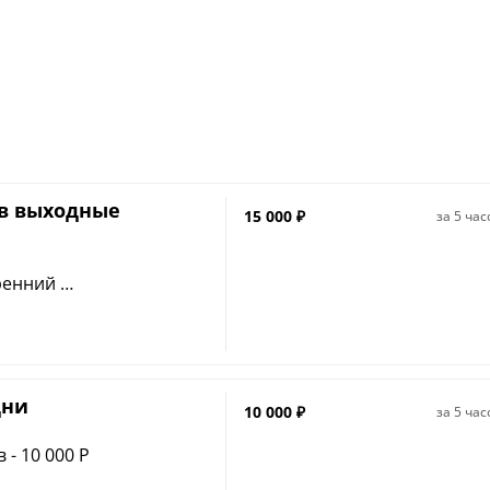
 в выходные
15 000
₽
за
5 час
тренний
ечерний
 – 2 000 P
дни
10 000
₽
за
5 час
 - 10 000 P