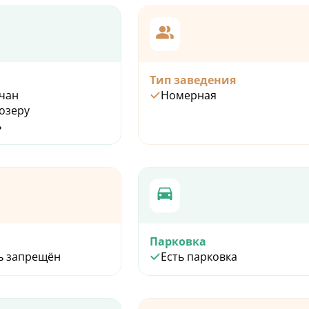
Тип заведения
чан
Номерная
 озеру
ь
Парковка
ь запрещён
Есть парковка