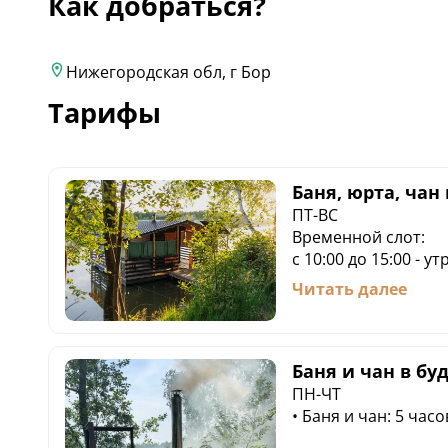
Как добраться?
Нижегородская обл, г Бор
Тарифы
Баня, юрта, чан
ПТ-ВС
Временной слот:
с 10:00 до 15:00 - у
с 17:00 до 22:00 - в
Читать далее
Баня, юрта, чан:
5 часов - 15 000 P
День - 25 000 Р
Дополнительный час
Баня и чан в бу
ПН-ЧТ
• Баня и чан: 5 часов