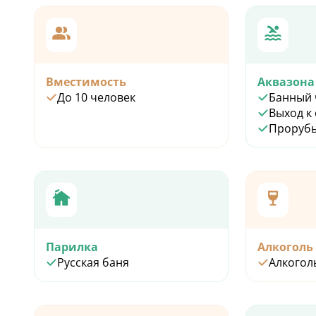
Вместимость
Аквазона
До 10 человек
Банный 
Выход к
Проруб
Парилка
Алкоголь
Русская баня
Алкогол