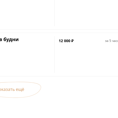
 в будни
12 000
₽
за
5 час
оказать ещё