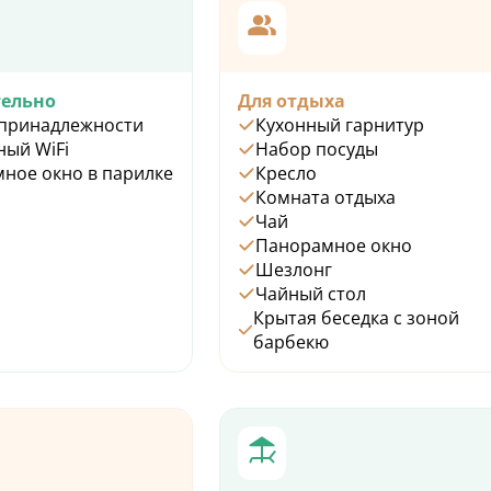
ельно
Для отдыха
принадлежности
Кухонный гарнитур
ный WiFi
Набор посуды
ное окно в парилке
Кресло
Комната отдыха
Чай
Панорамное окно
Шезлонг
Чайный стол
Крытая беседка с зоной
барбекю