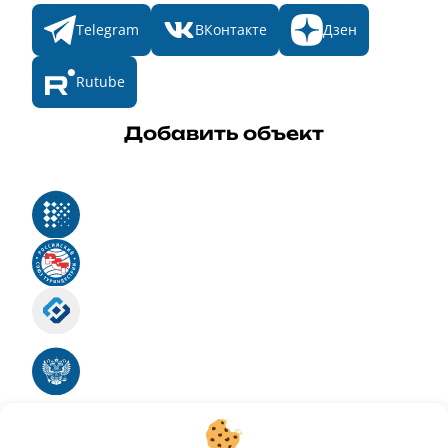
Telegram
ВКонтакте
Дзен
Rutube
Добавить объект
Реестр российского программного обеспечения
Российский союз туриндустрии
Роскомнадзор
Номер свидетельства ЭЛ № ФС 77 - 88575
Единый реестр российских программ для
электронных вычислительных машин и баз
данных
Свидетельство № 2025612293 «Чистопар»