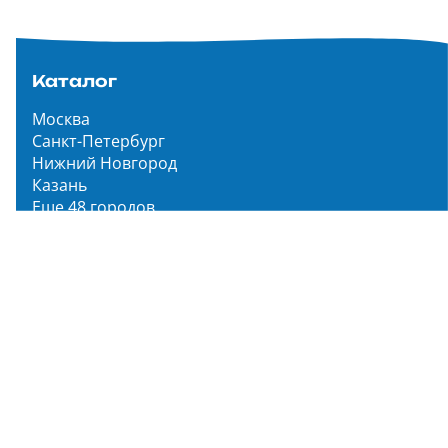
Каталог
Москва
Санкт-Петербург
Нижний Новгород
Казань
Еще 48 городов
Чистопар Медиа
Главная
Новости
Статьи
Обзоры
Мероприятия
Народное голосование
О нас