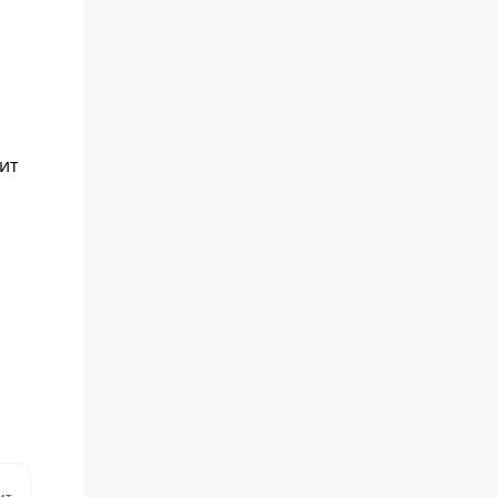
ит
ит