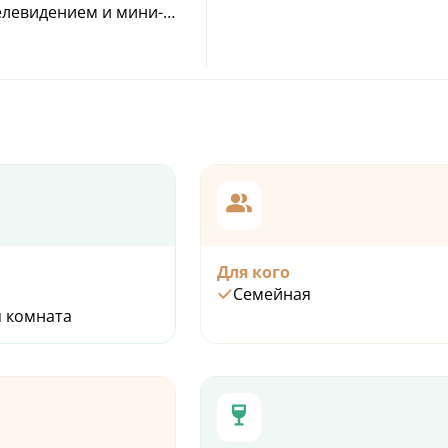
левидением и мини-
 стоимость номера). В
сположены: мини-сауна,
абина и туалетные
ахровые халаты входят
.
Для кого
Семейная
 комната