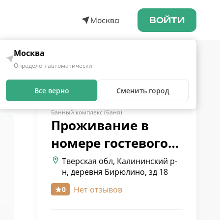
Москва
ВОЙТИ
Москва
Определен автоматически
Все верно
Сменить город
Банный комплекс (баня)
Проживание в
номере
гостевого…
Тверская обл, Калининский р-
н, деревня Бирюлино, зд 18
Нет отзывов
0