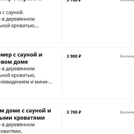
 с сауной.
 в деревянном
ьной кроватью,
левидением и мини-
 стоимость номера). В
сположены: мини-сауна,
абина и туалетные
мер с сауной и
3 900
₽
безлим
ахровые халаты входят
евом доме
.
 в деревянном
ьной кроватью,
левидением и мини-
 стоимость номера). В
амин, который создает
ной комнате
-сауна, удобная
м доме с сауной и
3 700
₽
безлим
туалетные
ными кроватями
ахровые халаты входят
 в деревянном
.
роватями,