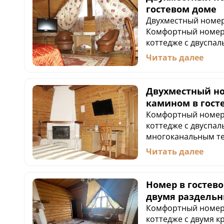
гостевом доме
Двухместный номер
Комфортный номер
коттедже с двуспал
многоканальным те
Читать далее
баром (не входит в
ванной комнате ра
удобная душевая к
Двухместный но
принадлежности. М
камином в гост
в стоимость номера
Комфортный номер
коттедже с двуспал
многоканальным те
баром (не входит в
Читать далее
номере находится к
уют и тепло. В ван
расположены: мини
Номер в гостево
душевая кабина и 
двумя раздель
принадлежности. М
Комфортный номер
в стоимость номера
коттедже с двумя к