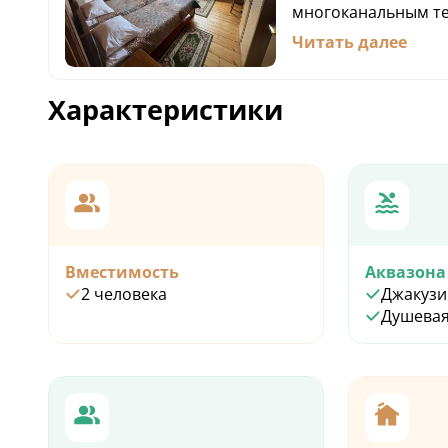
многоканальным те
баром (не входит в
Читать далее
ванной комнате ра
удобная душевая к
принадлежности. М
Характеристики
в стоимость номера
Вместимость
Аквазона
2 человека
Джакузи
Душевая