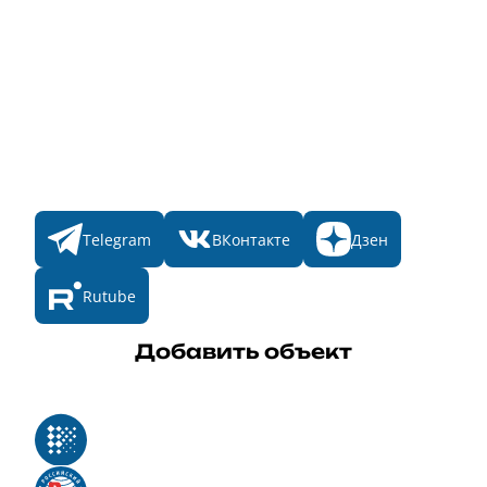
Главная
Пульс
Номинации
Участникам
Итоги 2025
Конкурсы
Мы в соц. сетях
Telegram
ВКонтакте
Дзен
Rutube
Добавить объект
Реестр российского программного обеспечения