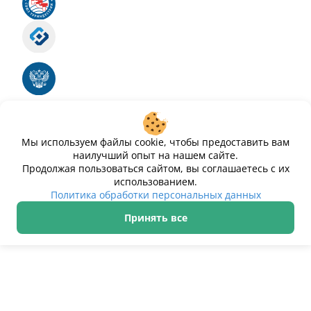
Российский союз туриндустрии
Роскомнадзор
Номер свидетельства ЭЛ № ФС 77 - 88575
Единый реестр российских программ для
электронных вычислительных машин и баз
данных
Свидетельство № 2025612293 «Чистопар»
Мы используем файлы cookie, чтобы предоставить вам
наилучший опыт на нашем сайте.
Продолжая пользоваться сайтом, вы соглашаетесь с их
использованием.
Политика обработки персональных данных
Принять все
ИП Дурманов Дмитрий Юрьевич ИНН 233000143489
Политика обработки персональных данных