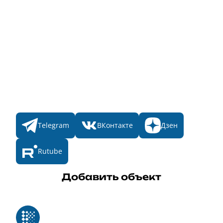
Главная
Пульс
Номинации
Участникам
Итоги 2025
Конкурсы
Мы в соц. сетях
Telegram
ВКонтакте
Дзен
Rutube
Добавить объект
Реестр российского программного обеспечения