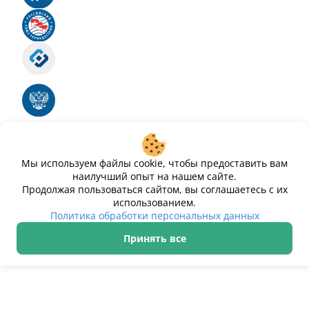
Российский союз туриндустрии
Роскомнадзор
Номер свидетельства ЭЛ № ФС 77 - 88575
Единый реестр российских программ для
электронных вычислительных машин и баз
данных
Свидетельство № 2025612293 «Чистопар»
Мы используем файлы cookie, чтобы предоставить вам
наилучший опыт на нашем сайте.
Продолжая пользоваться сайтом, вы соглашаетесь с их
использованием.
Политика обработки персональных данных
Принять все
ИП Дурманов Дмитрий Юрьевич ИНН 233000143489