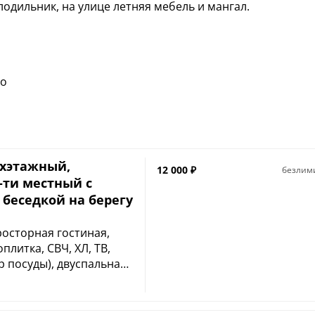
лодильник, на улице летняя мебель и мангал.
во
ухэтажный,
12 000
₽
безлим
-ти местный с
 беседкой на берегу
осторная гостиная,
плитка, СВЧ, ХЛ, ТВ,
 посуды), двуспальная
ый диван, русская баня
 (топится по желанию
раз в 2 дня включена в