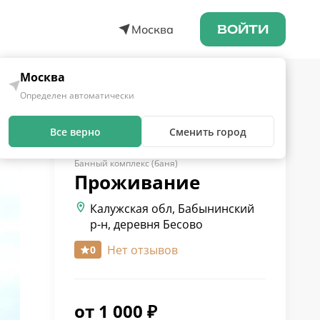
Москва
ВОЙТИ
Москва
Определен автоматически
Все верно
Сменить город
Банный комплекс (баня)
Проживание
Калужская обл, Бабынинский
р-н, деревня Бесово
Нет отзывов
0
от
1 000
₽