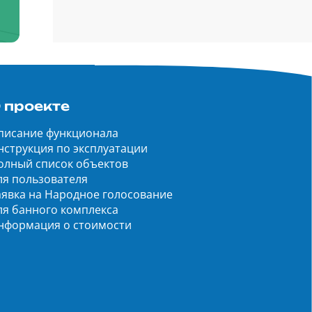
 проекте
писание функционала
нструкция по эксплуатации
олный список объектов
ля пользователя
аявка на Народное голосование
ля банного комплекса
нформация о стоимости