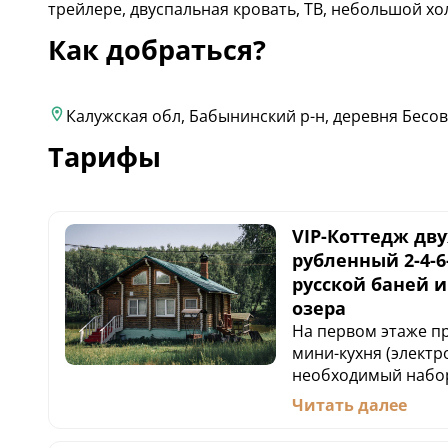
трейлере, двуспальная кровать, ТВ, небольшой хо
Как добраться?
Калужская обл, Бабынинский р-н, деревня Бесо
Тарифы
VIP-Коттедж дв
рубленный 2-4-6
русской баней и
озера
На первом этаже пр
мини-кухня (электро
необходимый набор
кровать, двуспальн
Читать далее
с выходом на озеро
гостей, одна топка 