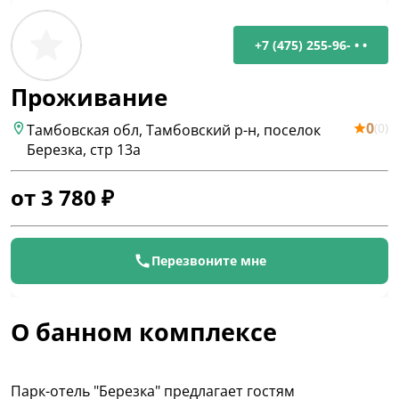
+7 (475) 255-96- • •
Проживание
0
(
0
)
Тамбовская обл, Тамбовский р-н, поселок
Березка, стр 13а
от
3 780
₽
Перезвоните мне
О банном комплексе
Парк-отель "Березка" предлагает гостям