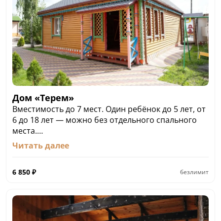
Дом «Терем»
Вместимость до 7 мест. Один ребёнок до 5 лет, от
6 до 18 лет — можно без отдельного спального
места.
150 м²
Читать далее
4 комн.
• Терраса
6 850
₽
безлимит
• Телевизор с плоским экраном
• Кондиционер
• Мини-кухня
• Эксклюзивная мебель
Это одноэтажный дом, оснащенный двумя