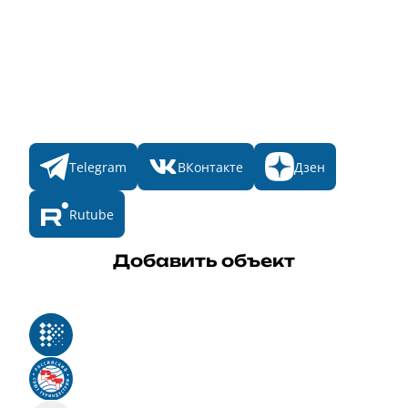
Номинации
Участникам
Итоги 2025
Конкурсы
Мы в соц. сетях
Telegram
ВКонтакте
Дзен
Rutube
Добавить объект
Реестр российского программного обеспечения
Российский союз туриндустрии