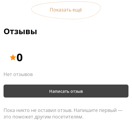
Интерьер охотничьего дома всегда серьезный и
строгий, для оформления внутреннего дизайна
Показать ещё
использовалось массивные породы дерева
природных оттенков и натуральный камень. В
Отзывы
гостиной комнате стены украшены добытыми
трофеями, а кожаная мебель у камина создает
неповторимый колорит. В спальне находится
"парящая" кровать и панорамные окна, а для
0
удобства гостей номер оснащен кухонным
уголком и мягкой мебелью.
Стоимость: от 4 250 ₽ / 1 ночь / 2 гостя
Нет отзывов
Написать отзыв
Пока никто не оставил отзыв. Напишите первый —
это поможет другим посетителям.