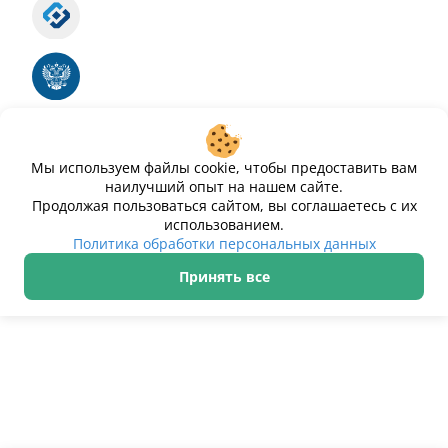
Роскомнадзор
Номер свидетельства ЭЛ № ФС 77 - 88575
Единый реестр российских программ для
электронных вычислительных машин и баз
данных
Свидетельство № 2025612293 «Чистопар»
Мы используем файлы cookie, чтобы предоставить вам
наилучший опыт на нашем сайте.
Продолжая пользоваться сайтом, вы соглашаетесь с их
использованием.
Политика обработки персональных данных
Принять все
ИП Дурманов Дмитрий Юрьевич ИНН 233000143489
Политика обработки персональных данных
© 2021–2026 Чистопар