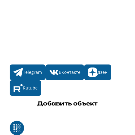
Главная
Пульс
Номинации
Участникам
Итоги 2025
Конкурсы
Мы в соц. сетях
Telegram
ВКонтакте
Дзен
Rutube
Добавить объект
Реестр российского программного обеспечения