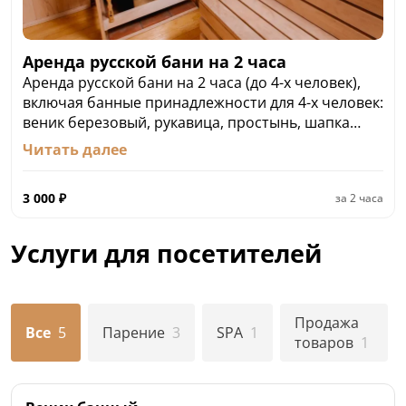
Аренда русской бани на 2 часа
Аренда русской бани на 2 часа (до 4-х человек),
включая банные принадлежности для 4-х человек:
веник березовый, рукавица, простынь, шапка
банная, коврик банный, тапочки одноразовые:
Читать далее
3000 ₽/2 часа.
Открытый бассейн с шезлонгами входит в
3 000
₽
за
2 часа
стоимость аренды.
Комплект принадлежностей для каждого
последующего отдыхающего (не более 2-х
Услуги для посетителей
человек): 500 ₽
Продажа
Все
5
Парение
3
SPA
1
товаров
1