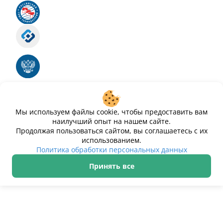
Российский союз туриндустрии
Роскомнадзор
Номер свидетельства ЭЛ № ФС 77 - 88575
Единый реестр российских программ для
электронных вычислительных машин и баз
данных
Свидетельство № 2025612293 «Чистопар»
Мы используем файлы cookie, чтобы предоставить вам
наилучший опыт на нашем сайте.
Продолжая пользоваться сайтом, вы соглашаетесь с их
использованием.
Политика обработки персональных данных
Принять все
ИП Дурманов Дмитрий Юрьевич ИНН 233000143489