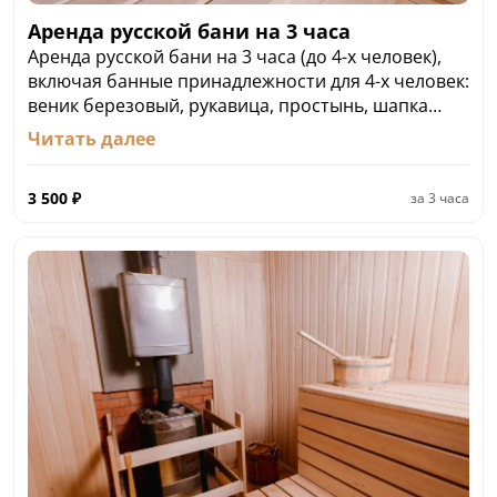
Аренда русской бани на 3 часа
Аренда русской бани на 3 часа (до 4-х человек),
включая банные принадлежности для 4-х человек:
веник березовый, рукавица, простынь, шапка
банная, коврик банный, тапочки одноразовые:
Читать далее
4500 ₽/2 часа.
Открытый бассейн с шезлонгами входит в
3 500
₽
за
3 часа
стоимость аренды.
Комплект принадлежностей для каждого
последующего отдыхающего (не более 2-х
человек): 500 ₽