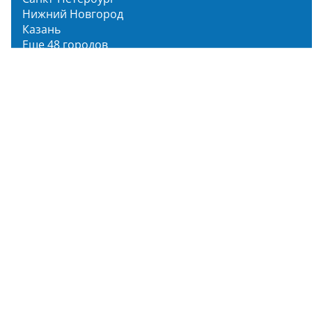
Нижний Новгород
Казань
Еще 48 городов
Чистопар Медиа
Главная
Новости
Статьи
Обзоры
Мероприятия
Народное голосование
О нас
О проекте
Описание функционала
Инструкция по эксплуатации
Полный список объектов
Для пользователя
Заявка на Народное голосование