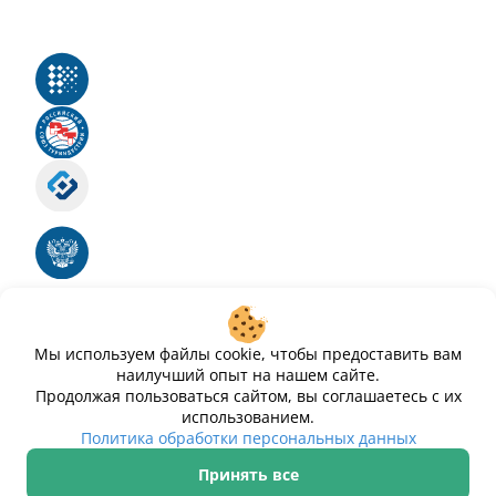
Реестр российского программного обеспечения
Российский союз туриндустрии
Роскомнадзор
Номер свидетельства ЭЛ № ФС 77 - 88575
Единый реестр российских программ для
электронных вычислительных машин и баз
данных
Свидетельство № 2025612293 «Чистопар»
Мы используем файлы cookie, чтобы предоставить вам
наилучший опыт на нашем сайте.
Продолжая пользоваться сайтом, вы соглашаетесь с их
использованием.
Политика обработки персональных данных
Принять все