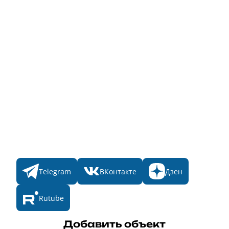
Для банного комплекса
Информация о стоимости
Народное голосование
Главная
Пульс
Номинации
Участникам
Итоги 2025
Конкурсы
Мы в соц. сетях
Telegram
ВКонтакте
Дзен
Rutube
Добавить объект