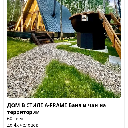
индукционная плита, чистое постельное белье,
отпариватель, тапочки;
- санузел с мыльными и банными
принадлежностями, фен, полотенца;
- посудомойка и стиральная машина;
- музыкальная колонка (Алиса), подключены
сервисы Кинопоиск, Youtube Premium,
Яндекс.Музыка.
- дрова на участке колотые и уже входят в
стоимость проживания
Стоимость: от 12 000 ₽ в сутки
ДОМ В СТИЛЕ A-FRAME Баня и чан на
территории
60 кв.м
до 4х человек