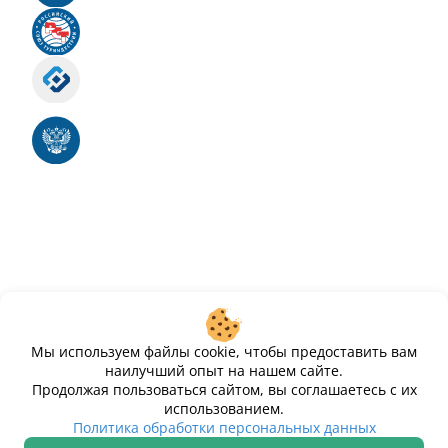
Российский союз туриндустрии
Роскомнадзор
Номер свидетельства ЭЛ № ФС 77 - 88575
Единый реестр российских программ для
электронных вычислительных машин и баз
данных
Свидетельство № 2025612293 «Чистопар»
Мы используем файлы cookie, чтобы предоставить вам
наилучший опыт на нашем сайте.
Продолжая пользоваться сайтом, вы соглашаетесь с их
использованием.
ИП Дурманов Дмитрий Юрьевич ИНН 233000143489
Политика обработки персональных данных