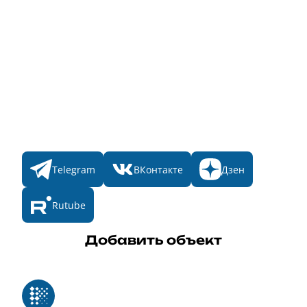
Главная
Пульс
Номинации
Участникам
Итоги 2025
Конкурсы
Мы в соц. сетях
Telegram
ВКонтакте
Дзен
Rutube
Добавить объект
Реестр российского программного обеспечения