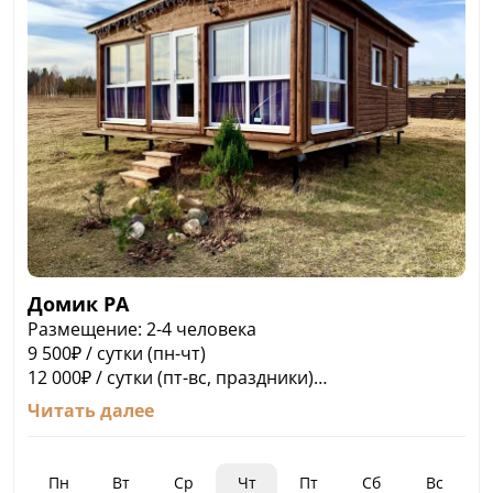
Домик РА
Размещение: 2-4 человека
9 500₽ / сутки (пн-чт)
12 000₽ / сутки (пт-вс, праздники)
В домике: 2 спальни, гостиная, санузел
Читать далее
с душем, кухня и весь инвентарь, холодильник,
микроволновка, вентиляторы, кондиционер.
У домика расположена оборудованная
Пн
Вт
Ср
Чт
Пт
Сб
Вс