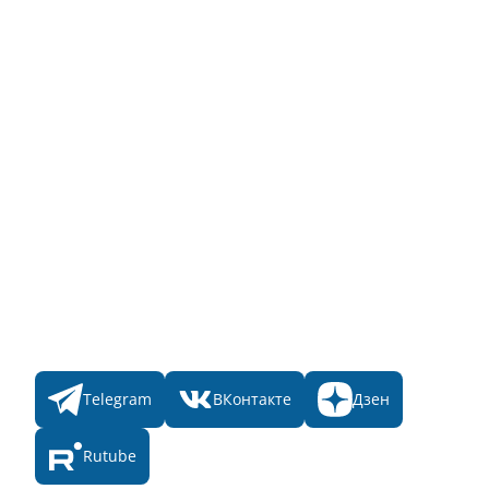
Для пользователя
Заявка на Народное голосование
Для банного комплекса
Информация о стоимости
Народное голосование
Главная
Пульс
Номинации
Участникам
Итоги 2025
Конкурсы
Мы в соц. сетях
Telegram
ВКонтакте
Дзен
Rutube