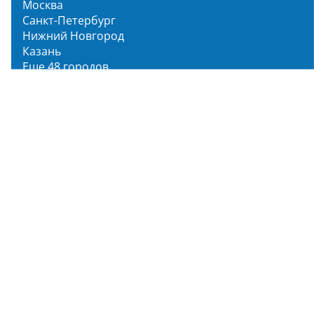
Москва
Санкт-Петербург
Нижний Новгород
Казань
Еще 48 городов
Чистопар Медиа
Главная
Новости
Статьи
Обзоры
Мероприятия
Народное голосование
О нас
О проекте
Описание функционала
Инструкция по эксплуатации
Полный список объектов