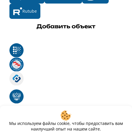
Rutube
Добавить объект
Реестр российского программного обеспечения
Российский союз туриндустрии
Роскомнадзор
Номер свидетельства ЭЛ № ФС 77 - 88575
Единый реестр российских программ для
электронных вычислительных машин и баз
данных
Свидетельство № 2025612293 «Чистопар»
Мы используем файлы cookie, чтобы предоставить вам
наилучший опыт на нашем сайте.