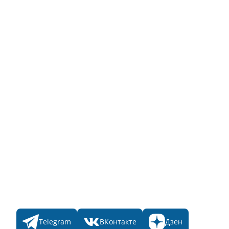
Описание функционала
Инструкция по эксплуатации
Полный список объектов
Для пользователя
Заявка на Народное голосование
Для банного комплекса
Информация о стоимости
Народное голосование
Главная
Пульс
Номинации
Участникам
Итоги 2025
Конкурсы
Мы в соц. сетях
Telegram
ВКонтакте
Дзен