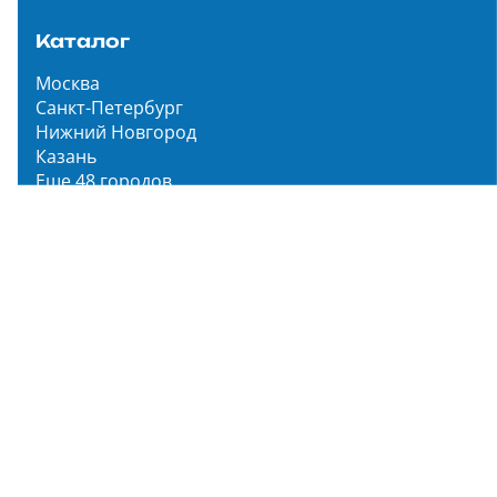
Каталог
Москва
Санкт-Петербург
Нижний Новгород
Казань
Еще 48 городов
Чистопар Медиа
Главная
Новости
Статьи
Обзоры
Мероприятия
Народное голосование
О нас
О проекте