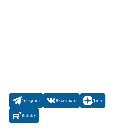
Заявка на Народное голосование
Для банного комплекса
Информация о стоимости
Народное голосование
Главная
Пульс
Номинации
Участникам
Итоги 2025
Конкурсы
Мы в соц. сетях
Telegram
ВКонтакте
Дзен
Rutube