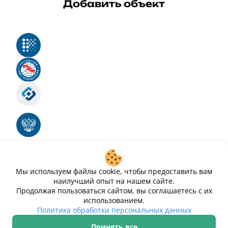
Добавить объект
Реестр российского программного обеспечения
Российский союз туриндустрии
Роскомнадзор
Номер свидетельства ЭЛ № ФС 77 - 88575
Единый реестр российских программ для
электронных вычислительных машин и баз
данных
Свидетельство № 2025612293 «Чистопар»
Мы используем файлы cookie, чтобы предоставить вам
наилучший опыт на нашем сайте.
Продолжая пользоваться сайтом, вы соглашаетесь с их
использованием.
Политика обработки персональных данных
Принять все