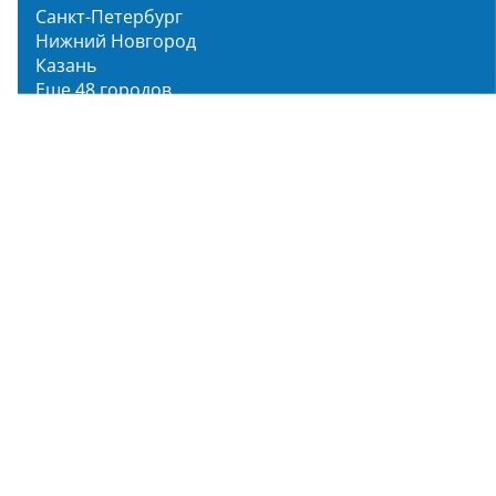
Санкт-Петербург
Нижний Новгород
Казань
Еще 48 городов
Чистопар Медиа
Главная
Новости
Статьи
Обзоры
Мероприятия
Народное голосование
О нас
О проекте
Описание функционала
Инструкция по эксплуатации
Полный список объектов
Для пользователя