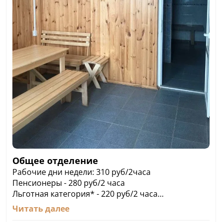
Общее отделение
Рабочие дни недели: 310 руб/2часа
Пенсионеры - 280 руб/2 часа
Льготная категория* - 220 руб/2 часа
Многодетные семьи; дети с 7 до 14 лет - 220 руб/2
Читать далее
часа