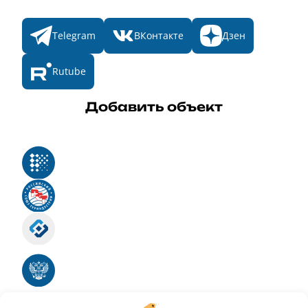
Telegram
ВКонтакте
Дзен
Rutube
Добавить объект
Реестр российского программного обеспечения
Российский союз туриндустрии
Роскомнадзор
Номер свидетельства ЭЛ № ФС 77 - 88575
Единый реестр российских программ для
электронных вычислительных машин и баз
данных
Свидетельство № 2025612293 «Чистопар»