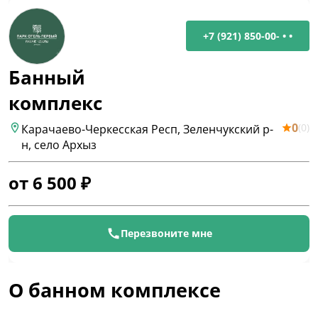
+7 (921) 850-00- • •
Банный
комплекс
0
(
0
)
Карачаево-Черкесская Респ, Зеленчукский р-
н, село Архыз
от
6 500
₽
Перезвоните мне
О банном комплексе