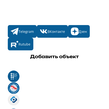
Итоги 2025
Конкурсы
Мы в соц. сетях
Telegram
ВКонтакте
Дзен
Rutube
Добавить объект
Реестр российского программного обеспечения
Российский союз туриндустрии
Роскомнадзор
Номер свидетельства ЭЛ № ФС 77 - 88575
Единый реестр российских программ для