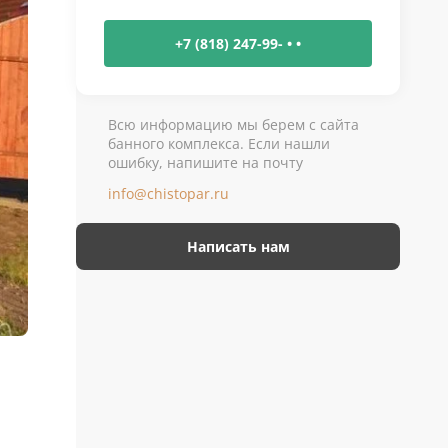
+7 (818) 247-99- • •
Всю информацию мы берем с сайта
банного комплекса. Если нашли
ошибку, напишите на почту
info@chistopar.ru
Написать нам