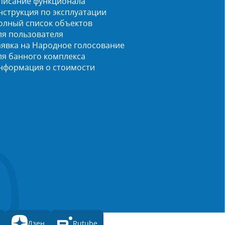
писание функционала
нструкция по эксплуатации
олный список объектов
ля пользователя
аявка на Народное голосование
ля банного комплекса
нформация о стоимости
Дзен
Rutube