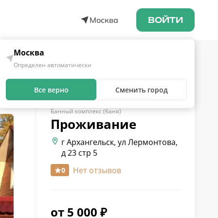
Москва
ВОЙТИ
Москва
Определен автоматически
Все верно
Сменить город
Банный комплекс (баня)
Проживание
г Архангельск, ул Лермонтова,
д 23 стр 5
Нет отзывов
0
от
5 000
₽