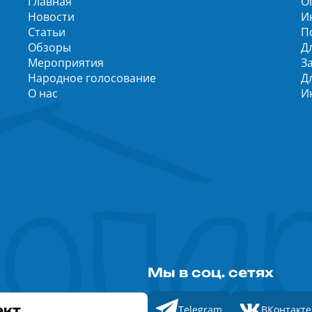
Главная
О
Новости
И
Статьи
П
Обзоры
Д
Мероприятия
З
Народное голосование
Д
О нас
И
Мы в соц. сетях
ект
Telegram
ВКонтакте