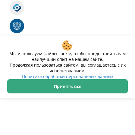
Роскомнадзор
Номер свидетельства ЭЛ № ФС 77 - 88575
Единый реестр российских программ для
электронных вычислительных машин и баз
данных
Свидетельство № 2025612293 «Чистопар»
Мы используем файлы cookie, чтобы предоставить вам
наилучший опыт на нашем сайте.
Продолжая пользоваться сайтом, вы соглашаетесь с их
использованием.
Политика обработки персональных данных
Принять все
ИП Дурманов Дмитрий Юрьевич ИНН 233000143489
Политика обработки персональных данных
© 2021–2026 Чистопар