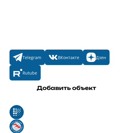
Пульс
Номинации
Участникам
Итоги 2025
Конкурсы
Мы в соц. сетях
Telegram
ВКонтакте
Дзен
Rutube
Добавить объект
Реестр российского программного обеспечения
Российский союз туриндустрии