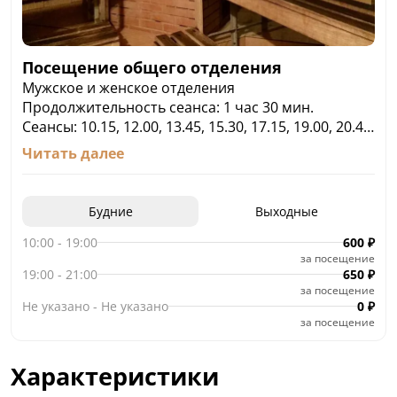
Посещение общего отделения
Мужское и женское отделения
Продолжительность сеанса: 1 час 30 мин.
Сеансы: 10.15, 12.00, 13.45, 15.30, 17.15, 19.00, 20.45.
Стоимость:
Читать далее
Будни:
Сеансы: 10.15, 12.00, 13.45, 15.30, 17.15 – 600 руб.
Сеансы: 19.00, 20.45 – 650 руб.
Будние
Выходные
Сеансы: 10.15, 12.00 – льготные
- для отдельных категорий граждан (уточнять по
10:00
-
19:00
600
₽
за посещение
тел: 200-613)
19:00
-
21:00
650
₽
– 500 руб.
за посещение
- для детей до 10 лет – 350 руб.
Не указано
-
Не указано
0
₽
- для детей до 3-х лет – бесплатно.
за посещение
Выходные и праздничные дни:
Все сеансы: 650 руб.
Характеристики
- для детей до 10 лет – 350 руб.