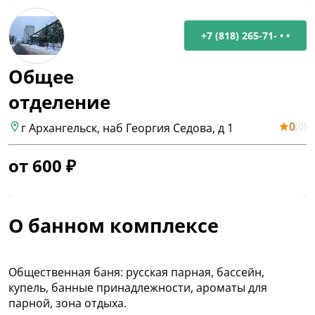
+7 (818) 265-71- • •
Общее
отделение
0
(
0
)
г Архангельск, наб Георгия Седова, д 1
от
600
₽
О банном комплексе
Общественная баня: русская парная, бассейн,
купель, банные принадлежности, ароматы для
парной, зона отдыха.