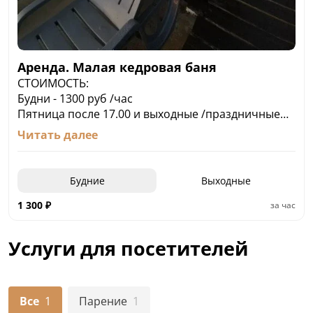
Аренда. Малая кедровая баня
СТОИМОСТЬ:
Будни - 1300 руб /час
Пятница после 17.00 и выходные /праздничные
дни - 1500 руб/час
Читать далее
Стоимость рассчитана до 5 человек.
За дополнительного гостя доплата 500 руб за все
время пребывания. Минимальный сеанс баня - 2
Будние
Выходные
часа
Баня плюс фурако - 3 часа.
1 300
₽
за час
Баня оплачивается почасово, купель Фурако
единовременно за все время пребывания.
Услуги для посетителей
Все
1
Парение
1