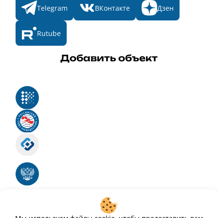
Telegram
ВКонтакте
Дзен
Rutube
Добавить объект
Реестр российского программного обеспечения
Российский союз туриндустрии
Роскомнадзор
Номер свидетельства ЭЛ № ФС 77 - 88575
Единый реестр российских программ для
электронных вычислительных машин и баз
данных
Свидетельство № 2025612293 «Чистопар»