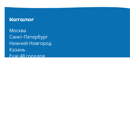
Каталог
Москва
Санкт-Петербург
Нижний Новгород
Казань
Еще 48 городов
Чистопар Медиа
Главная
Новости
Статьи
Обзоры
Мероприятия
Народное голосование
О нас
О проекте