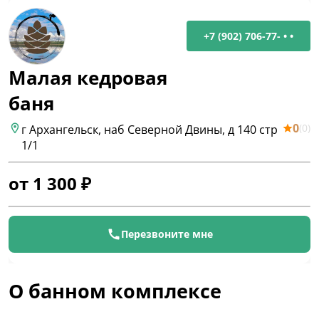
+7 (902) 706-77- • •
Малая кедровая
баня
0
(
0
)
г Архангельск, наб Северной Двины, д 140 стр
1/1
от
1 300
₽
Перезвоните мне
О банном комплексе