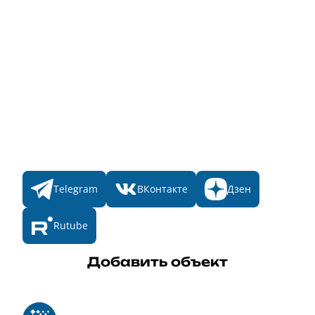
Народное голосование
Главная
Пульс
Номинации
Участникам
Итоги 2025
Конкурсы
Мы в соц. сетях
Telegram
ВКонтакте
Дзен
Rutube
Добавить объект