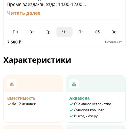
Время заезда/выезда: 14.00-12.00
Стоимость аренды ПН-ЧТ, Воскресенье (со
Читать далее
скидкой): 7500 руб.
Стоимость аренды по пятницам: 11000 руб.
Стоимость аренды по субботам: 15000 руб.
Пн
Вт
Ср
Чт
Пт
Сб
Вс
7 500
₽
безлимит
Характеристики
Вместимость
Аквазона
До 12 человек
Обливное устройство
Душевая комната
Выход к озеру