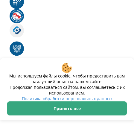
Реестр российского программного обеспечения
Российский союз туриндустрии
Роскомнадзор
Номер свидетельства ЭЛ № ФС 77 - 88575
Единый реестр российских программ для
электронных вычислительных машин и баз
данных
Свидетельство № 2025612293 «Чистопар»
Мы используем файлы cookie, чтобы предоставить вам
наилучший опыт на нашем сайте.
Продолжая пользоваться сайтом, вы соглашаетесь с их
использованием.
Политика обработки персональных данных
Принять все