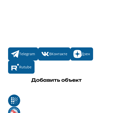
Пульс
Номинации
Участникам
Итоги 2025
Конкурсы
Мы в соц. сетях
Telegram
ВКонтакте
Дзен
Rutube
Добавить объект
Реестр российского программного обеспечения
Российский союз туриндустрии