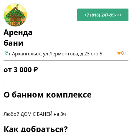
+7 (818) 247-99- • •
Аренда
бани
0
(
0
)
г Архангельск, ул Лермонтова, д 23 стр 5
от
3 000
₽
О банном комплексе
Любой ДОМ С БАНЕЙ на 3ч
Как добраться?