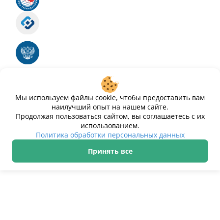
Роскомнадзор
Номер свидетельства ЭЛ № ФС 77 - 88575
Единый реестр российских программ для
электронных вычислительных машин и баз
данных
Свидетельство № 2025612293 «Чистопар»
Мы используем файлы cookie, чтобы предоставить вам
наилучший опыт на нашем сайте.
Продолжая пользоваться сайтом, вы соглашаетесь с их
использованием.
Политика обработки персональных данных
Принять все
ИП Дурманов Дмитрий Юрьевич ИНН 233000143489
Политика обработки персональных данных