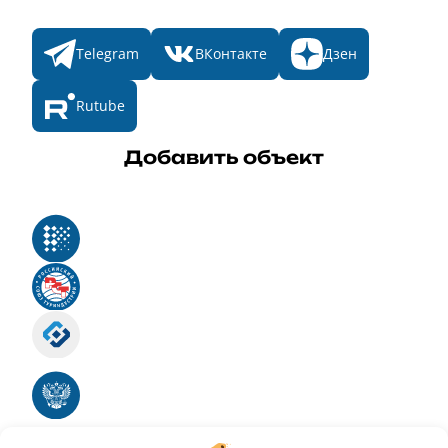
Мы в соц. сетях
Telegram
ВКонтакте
Дзен
Rutube
Добавить объект
Реестр российского программного обеспечения
Российский союз туриндустрии
Роскомнадзор
Номер свидетельства ЭЛ № ФС 77 - 88575
Единый реестр российских программ для
электронных вычислительных машин и баз
данных
Свидетельство № 2025612293 «Чистопар»