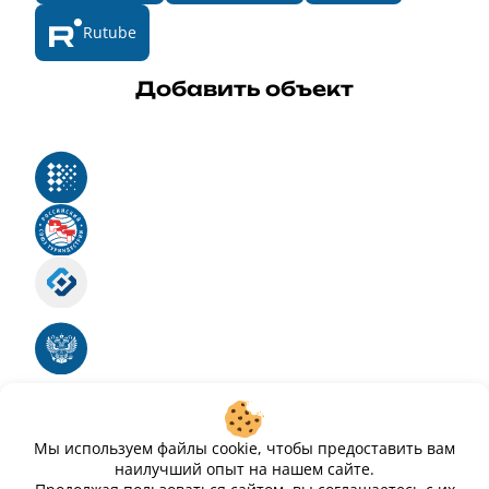
Rutube
Добавить объект
Реестр российского программного обеспечения
Российский союз туриндустрии
Роскомнадзор
Номер свидетельства ЭЛ № ФС 77 - 88575
Единый реестр российских программ для
электронных вычислительных машин и баз
данных
Свидетельство № 2025612293 «Чистопар»
Мы используем файлы cookie, чтобы предоставить вам
наилучший опыт на нашем сайте.