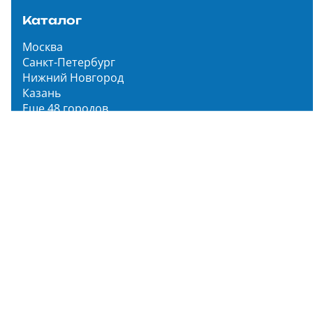
Каталог
Москва
Санкт-Петербург
Нижний Новгород
Казань
Еще 48 городов
Чистопар Медиа
Главная
Новости
Статьи
Обзоры
Мероприятия
Народное голосование
О нас
О проекте
Описание функционала