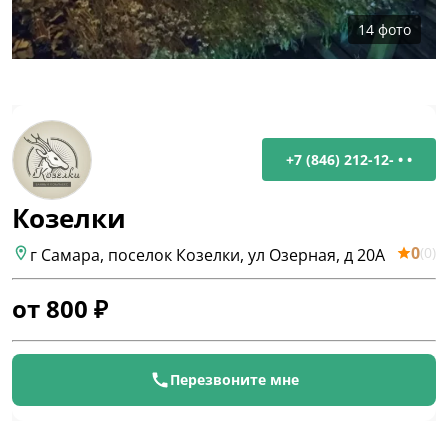
14
фото
+7 (846) 212-12- • •
Козелки
0
(
0
)
г Самара, поселок Козелки, ул Озерная, д 20А
от
800
₽
Перезвоните мне