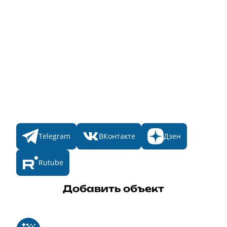
Народное голосование
Главная
Пульс
Номинации
Участникам
Итоги 2025
Конкурсы
Мы в соц. сетях
Telegram
ВКонтакте
Дзен
Rutube
Добавить объект