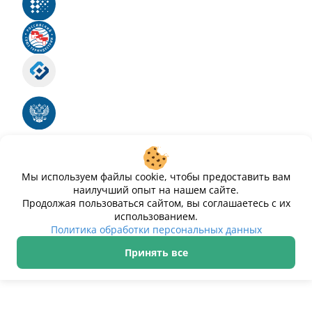
Реестр российского программного обеспечения
Российский союз туриндустрии
Роскомнадзор
Номер свидетельства ЭЛ № ФС 77 - 88575
Единый реестр российских программ для
электронных вычислительных машин и баз
данных
Свидетельство № 2025612293 «Чистопар»
Мы используем файлы cookie, чтобы предоставить вам
наилучший опыт на нашем сайте.
Продолжая пользоваться сайтом, вы соглашаетесь с их
использованием.
Политика обработки персональных данных
Принять все