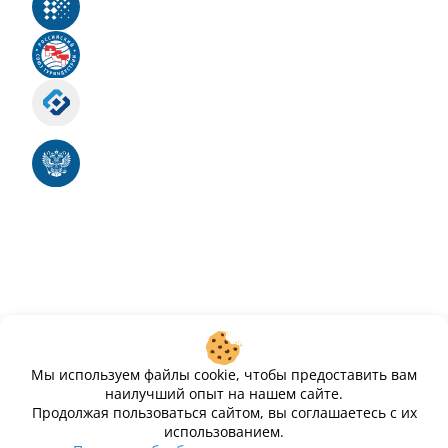
Реестр российского программного обеспечения
Российский союз туриндустрии
Роскомнадзор
Номер свидетельства ЭЛ № ФС 77 - 88575
Единый реестр российских программ для
электронных вычислительных машин и баз
данных
Свидетельство № 2025612293 «Чистопар»
Мы используем файлы cookie, чтобы предоставить вам
наилучший опыт на нашем сайте.
Продолжая пользоваться сайтом, вы соглашаетесь с их
использованием.