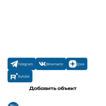
Народное голосование
Главная
Пульс
Номинации
Участникам
Итоги 2025
Конкурсы
Мы в соц. сетях
Telegram
ВКонтакте
Дзен
Rutube
Добавить объект